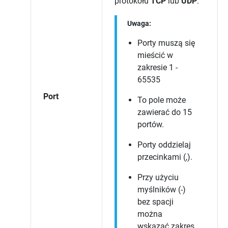
protokołu
TCP
lub
UDP
.
Uwaga:
Porty muszą się
mieścić w
zakresie 1 -
65535
Port
To pole może
zawierać do 15
portów.
Porty oddzielaj
przecinkami (,).
Przy użyciu
myślników (-)
bez spacji
można
wskazać zakres