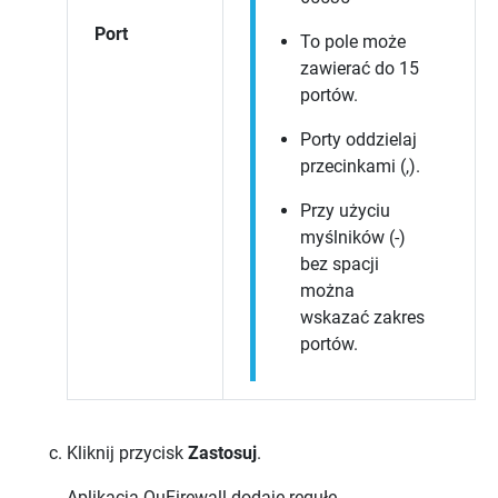
Port
To pole może
zawierać do 15
portów.
Porty oddzielaj
przecinkami (,).
Przy użyciu
myślników (-)
bez spacji
można
wskazać zakres
portów.
Kliknij przycisk
Zastosuj
.
Aplikacja
QuFirewall
dodaje regułę.