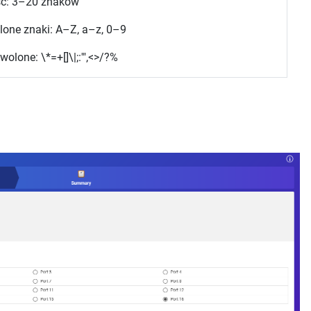
ć:
3–20 znaków
one znaki:
A–Z
,
a–z
,
0–9
wolone:
\*=+[]\|;:'",<>/?%