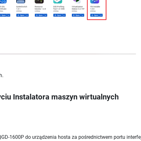
h
.
yciu
Instalatora maszyn wirtualnych
D-1600P do urządzenia hosta za pośrednictwem portu interfej