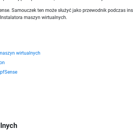
ense. Samouczek ten może służyć jako przewodnik podczas inst
Instalatora maszyn wirtualnych.
a maszyn wirtualnych
ion
 pfSense
alnych