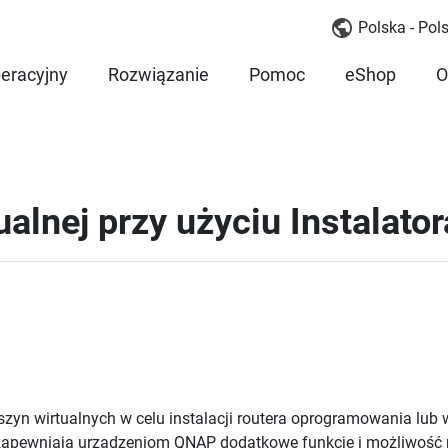
Polska - Pols
eracyjny
Rozwiązanie
Pomoc
eShop
O
ualnej przy użyciu Instalat
szyn wirtualnych
w celu instalacji routera oprogramowania lub w
 zapewniają urządzeniom QNAP dodatkowe funkcje i możliwość r