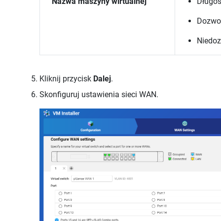
Nazwa maszyny wirtualnej
Długoś
Dozwol
Niedoz
Kliknij przycisk
Dalej
.
Skonfiguruj ustawienia sieci WAN.