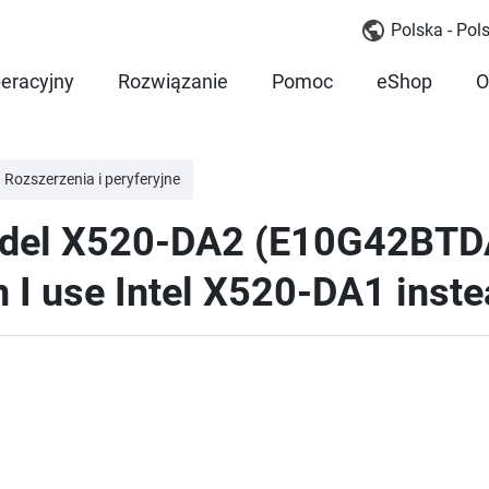
Polska - Pols
eracyjny
Rozwiązanie
Pomoc
eShop
O
Rozszerzenia i peryferyjne
odel X520-DA2 (E10G42BTDA
n I use Intel X520-DA1 inst