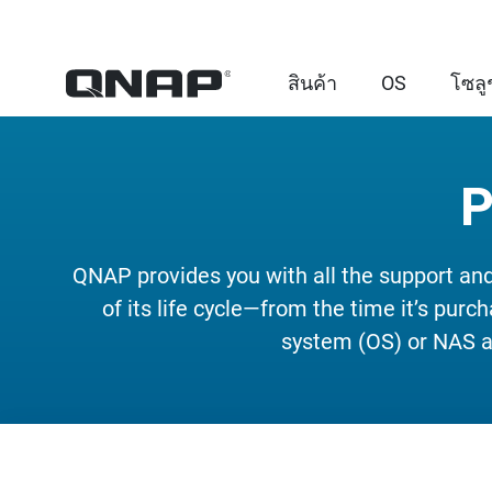
สินค้า
OS
โซลู
P
QNAP provides you with all the support and
of its life cycle—from the time it’s purc
system (OS) or NAS ap