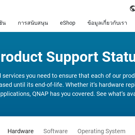
ชัน
การสนับสนุน
eShop
ข้อมูลเกี่ยวกับเรา
roduct Support Stat
 services you need to ensure that each of our produ
hased until its end-of-life. Whether it’s hardware 
plications, QNAP has you covered. See what’s avai
Hardware
Software
Operating System