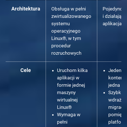
Architektura
Obsługa w pełni
Pojedynczy
zwirtualizowanego
i działający
systemu
aplikacja
operacyjnego
Linux®, w tym
procedur
rozruchowych
Cele
Uruchom kilka
Jeden
aplikacji w
kontener
formie jednej
jedna ap
maszyny
Szybkie
wirtualnej
wdrażani
Linux®
migracja
Wymaga w
pomiędz
pełni
platfor