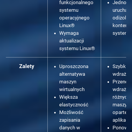
funkcjonalnego
Jednocz
systemu
urucham
operacyjnego
odizolo
Linux®
kontene
Wymaga
systemi
aktualizacji
systemu Linux®
Zalety
Uproszczona
Szybkie 
alternatywa
wdrażan
maszyn
Przenoś
wirtualnych
wdrażani
Większa
różnych
elastyczność
maszyna
Możliwość
oparte n
zapisania
aplikacji
danych w
Ponown