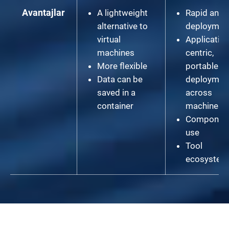
Avantajlar
A lightweight
Rapid and 
alternative to
deploymen
virtual
Application
machines
centric,
More flexible
portable
Data can be
deploymen
saved in a
across
container
machines
Component
use
Tool
ecosystem