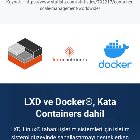
Kaynak：https://www.statista.com/statistics/792217/container-
scale-management-worldwide/
LXD ve Docker®, Kata
Containers dahil
LXD, Linux® tabanlı işletim sistemleri için işletim
sistemi düzeyinde sanallaştırmayı desteklerken