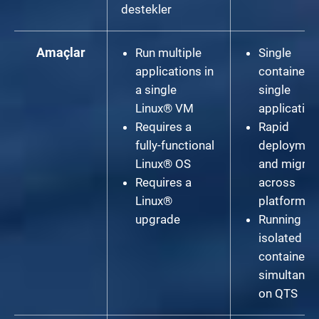
destekler
Amaçlar
Run multiple
Single
applications in
container,
a single
single
Linux® VM
application
Requires a
Rapid
fully-functional
deploymen
Linux® OS
and migrat
Requires a
across
Linux®
platforms
upgrade
Running
isolated
containers
simultaneo
on QTS