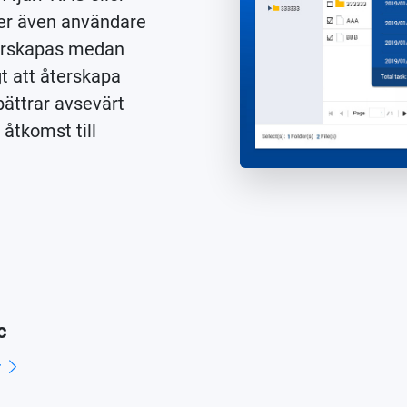
ter även användare
terskapas medan
gt att återskapa
bättrar avsevärt
 åtkomst till
c
r