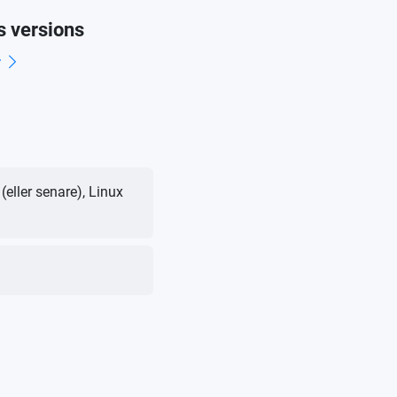
s versions
r
ller senare), Linux