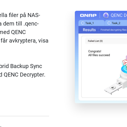
lla filer på NAS-
a dem till .qenc-
m med QENC
år avkryptera, visa
brid Backup Sync
d QENC Decrypter.