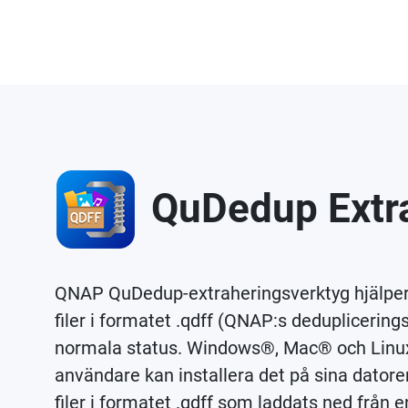
QuDedup Extra
QNAP QuDedup-extraheringsverktyg hjälper t
filer i formatet .qdff (QNAP:s dedupliceringsf
normala status. Windows®, Mac® och Lin
användare kan installera det på sina datorer
filer i formatet .qdff som laddats ned från e