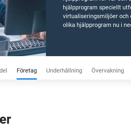
hjälpprogram speciellt ut
virtualiseringsmiljöer oc
olika hjälpprogram nu i n
del
Företag
Underhållning
Övervakning
er