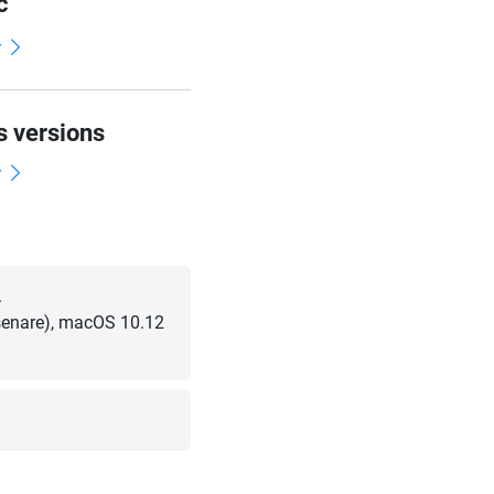
c
r
s versions
r
.
 senare), macOS 10.12