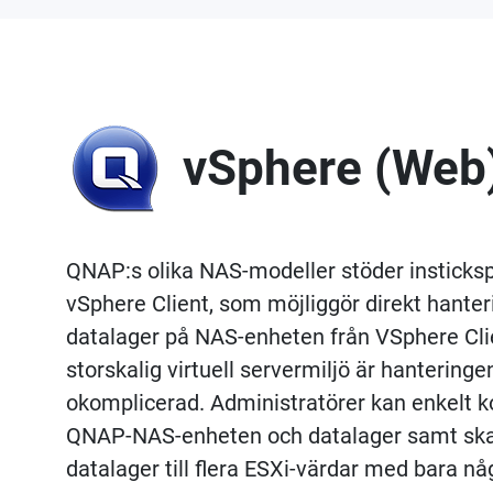
vSphere (Web)
QNAP:s olika NAS-modeller stöder instick
vSphere Client, som möjliggör direkt hante
datalager på NAS-enheten från VSphere Clie
storskalig virtuell servermiljö är hantering
okomplicerad. Administratörer kan enkelt ko
QNAP-NAS-enheten och datalager samt skap
datalager till flera ESXi-värdar med bara någ