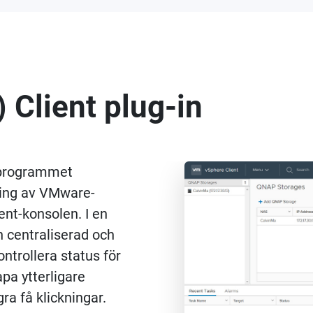
 Client plug-in
sprogrammet
ring av VMware-
nt-konsolen. I en
en centraliserad och
ntrollera status för
a ytterligare
ra få klickningar.