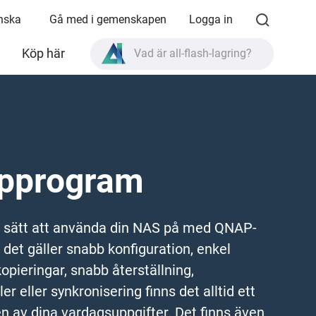
enska
Gå med i gemenskapen
Logga in
Köp här
Vad är all-flash-lagring?
Vad är High Availability?
TVS-AIh1688ATX produktspecifikationer?
Vad är all-flash-lagring?
pprogram
 sätt att använda din NAS på med QNAP-
det gäller snabb konfiguration, enkel
pieringar, snabb återställning,
er eller synkronisering finns det alltid ett
n av dina vardagsuppgifter. Det finns även