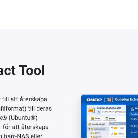
ct Tool
ill att återskapa
ilformat) till deras
ux® (Ubuntu®)
 för att återskapa
n fjärr-NAS eller