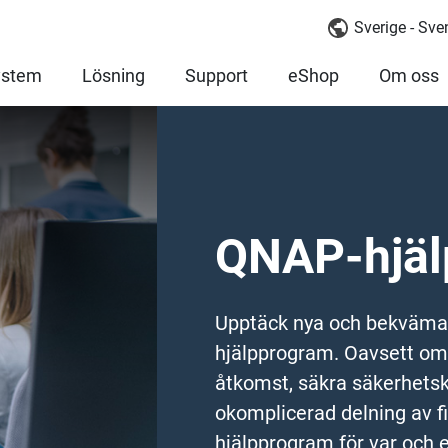
Sverige - Sv
ystem
Lösning
Support
eShop
Om oss
QNAP-hjäl
Upptäck nya och bekväma
hjälpprogram. Oavsett om 
åtkomst, säkra säkerhetsko
okomplicerad delning av fil
hjälpprogram för var och e