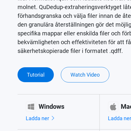
molnet. QuDedup-extraheringsverktyget lå
förhandsgranska och välja filer innan de å
den granulära återställningen gör det möjli
specifika mappar eller enskilda filer och för
bekvämligheten och effektiviteten för att få
säkerhetskopierade filer i formatet .qdff.
Tutorial
Watch Video
Windows
Ma
Ladda ner
Ladda ne