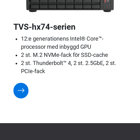
TVS-hx74-serien
12:e generationens Intel® Core™-
processor med inbyggd GPU
2 st. M.2 NVMe-fack för SSD-cache
2 st. Thunderbolt™ 4, 2 st. 2.5GbE, 2 st.
PCIe-fack