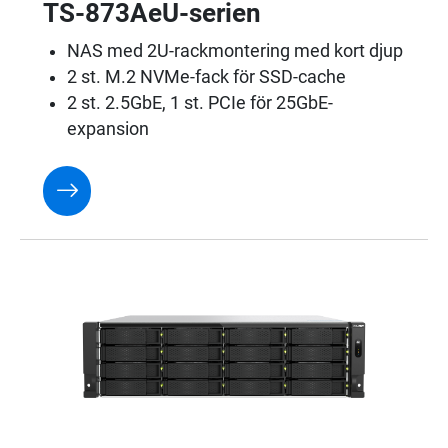
TS-873AeU-serien
NAS med 2U-rackmontering med kort djup
2 st. M.2 NVMe-fack för SSD-cache
2 st. 2.5GbE, 1 st. PCIe för 25GbE-
expansion