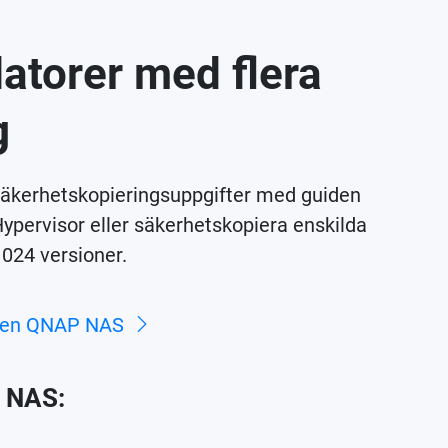
datorer med flera
g
säkerhetskopieringsuppgifter med guiden
Hypervisor eller säkerhetskopiera enskilda
 024 versioner.
l en QNAP NAS
P NAS: