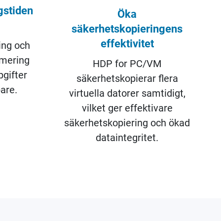
gstiden
Öka
säkerhetskopieringens
effektivitet
ing och
imering
HDP for PC/VM
pgifter
säkerhetskopierar flera
are.
virtuella datorer samtidigt,
vilket ger effektivare
säkerhetskopiering och ökad
dataintegritet.