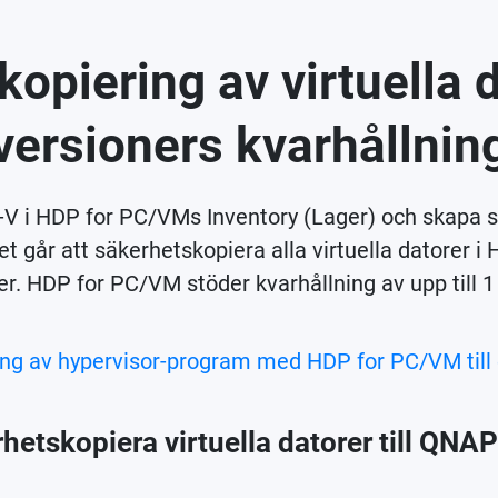
opiering av virtuella 
versioners kvarhållnin
r-V i HDP for PC/VMs Inventory (Lager) och skapa 
 går att säkerhetskopiera alla virtuella datorer i 
rer. HDP for PC/VM stöder kvarhållning av upp till 1
ing av hypervisor-program med HDP for PC/VM til
hetskopiera virtuella datorer till QNA