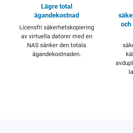
Lägre total
ägandekostnad
säke
och
Licensfri säkerhetskopiering
av virtuella datorer med en
NAS sänker den totala
säk
ägandekostnaden.
kä
avdupl
l