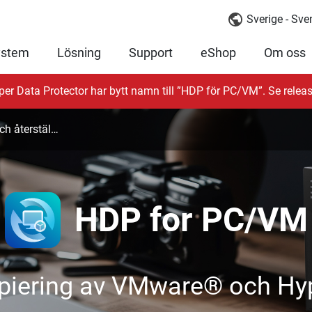
Sverige - Sv
ystem
Lösning
Support
eShop
Om oss
per Data Protector har bytt namn till ”HDP för PC/VM”. Se releas
Säkerhetskopiera och återställ Windows®-dator/-server
HDP for PC/VM
piering av VMware® och Hyp