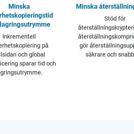
Minska
Minska återställnin
rhetskopieringstid
Stöd för
 lagringsutrymme
återställningskrypter
Inkrementell
återställningskompr
erhetskopiering på
gör återställningsup
llsidan och global
säkrare och snabb
icering sparar tid och
agringsutrymme.