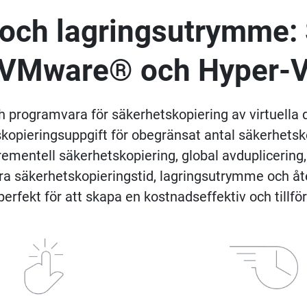
d och lagringsutrymme:
VMware® och Hyper-
h programvara för säkerhetskopiering av virtuell
tskopieringsuppgift för obegränsat antal säkerhe
ementell säkerhetskopiering, global avduplicering
a säkerhetskopieringstid, lagringsutrymme och åter
fekt för att skapa en kostnadseffektiv och tillför