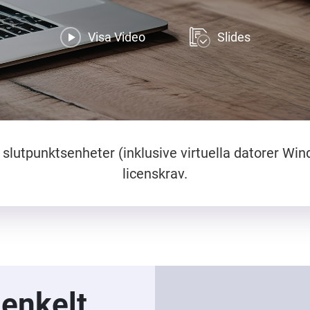
Visa Video
Slides
a slutpunktsenheter (inklusive virtuella datorer Wi
licenskrav.
enkelt