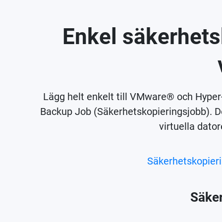
Enkel säkerhetsk
Lägg helt enkelt till VMware® och Hype
Backup Job (Säkerhetskopieringsjobb). Det
virtuella dato
Säkerhetskopier
Säker