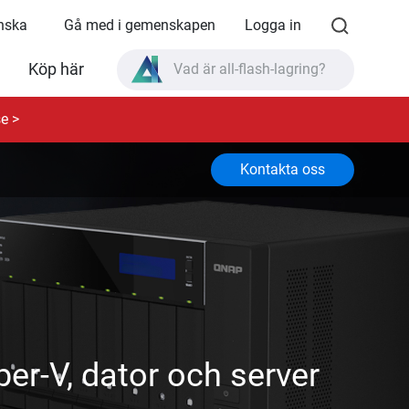
enska
Gå med i gemenskapen
Logga in
Vad är all-flash-lagring?
Köp här
Vad är High Availability?
e >
TVS-AIh1688ATX produktspecifikationer?
Kontakta oss
Vad är all-flash-lagring?
er-V, dator och server