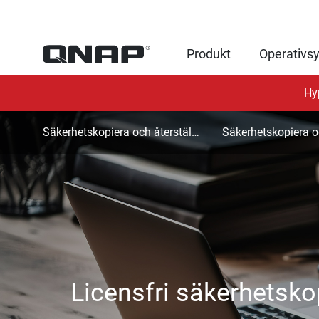
Produkt
Operativs
Hy
Säkerhetskopiera och återställ virtuell dator
Licensfri säkerhetsko