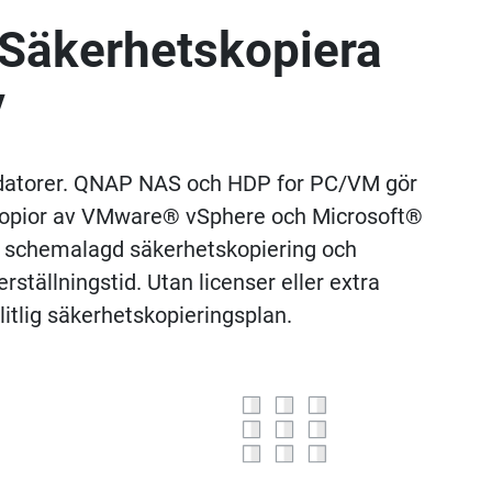
 Säkerhetskopiera
V
a datorer. QNAP NAS och HDP for PC/VM gör
tskopior av VMware® vSphere och Microsoft®
, schemalagd säkerhetskopiering och
ställningstid. Utan licenser eller extra
litlig säkerhetskopieringsplan.