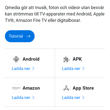
Underhållning
Qmedia gör att musik, foton och videor utan besvär
kan strömmas till TV-apparater med Android, Apple
Övervakning
TV®, Amazon Fire TV eller digitalboxar.
Nätverk
Tutorial
Android
APK
Ladda ner
Ladda ner
Amazon
App Store
Ladda ner
Ladda ner