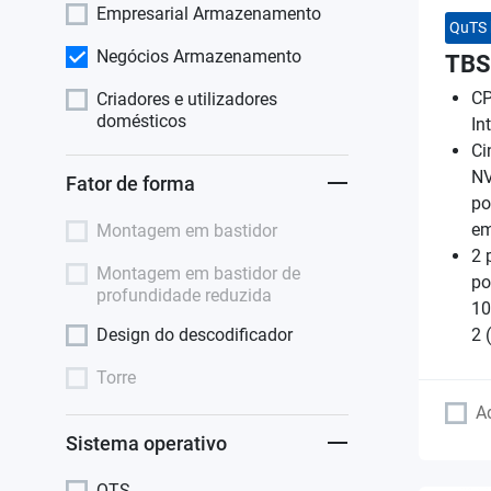
Empresarial Armazenamento
QuTS 
Negócios Armazenamento
TBS
CP
Criadores e utilizadores
domésticos
In
Ci
NV
Fator de forma
po
em
Montagem em bastidor
2 
Montagem em bastidor de
po
profundidade reduzida
10
Design do descodificador
2 
Torre
A
Sistema operativo
QTS