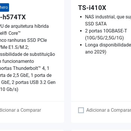
TS-i410X
hero
-h574TX
NAS industrial, que su
SSD SATA
U de arquitetura híbrida
2 portas 10GBASE-T
tel® Core™
(10G/5G/2,5G/1G)
nco ranhuras SSD PCIe
Longa disponibilidade
Me E1.S/M.2;
ano 2029)
ssibilidade de substituição
 funcionamento
portas Thunderbolt™ 4, 1
rta de 2,5 GbE, 1 porta de
 GbE, 2 portas USB 3.2 Gen
(10 Gb/s)
dicionar a Comparar
Adicionar a Compara