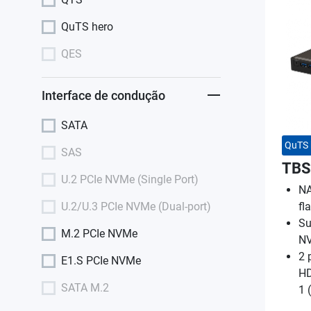
QuTS hero
QES
Interface de condução
SATA
QuTS 
SAS
TBS
U.2 PCIe NVMe (Single Port)
NA
U.2/U.3 PCIe NVMe (Dual-port)
fl
Su
M.2 PCIe NVMe
N
2 
E1.S PCIe NVMe
HD
SATA M.2
1 