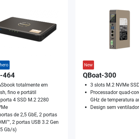
hero
New
-464
QBoat-300
Sbook totalmente em
3 slots M.2 NVMe SS
ash, fino e portátil
Processador quad-cor
porta 4 SSD M.2 2280
GHz de temperatura 
VMe
Design sem ventilador
portas de 2,5 GbE, 2 portas
MI™, 2 portas USB 3.2 Gen
(5 Gb/s)