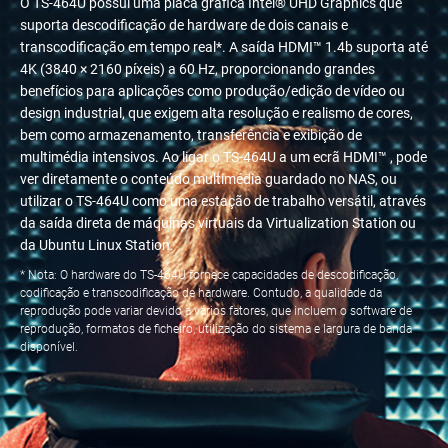
O TS-464U possui uma placa gráfica Intel® UHD Graphics que
suporta descodificação de hardware de dois canais e
transcodificação em tempo real*. A saída HDMI™ 1.4b suporta até
4K (3840 × 2160 píxeis) a 60 Hz, proporcionando grandes
benefícios para aplicações como produção/edição de vídeo ou
design industrial, que exigem alta resolução e realismo de cores,
bem como armazenamento, transferência e exibição de
multimédia intensivos. Ao ligar o TS-464U a um ecrã HDMI™ , pode
ver diretamente o conteúdo multimédia guardado no NAS, ou
utilizar o TS-464U como uma estação de trabalho versátil, através
da saída direta de máquinas virtuais da Virtualization Station ou
da Ubuntu Linux Station.
* Nota: O hardware do TS-464U fornece capacidades de descodificação,
codificação e transcodificação de hardware. Contudo, a qualidade da
reprodução pode variar devido a vários fatores, que incluem o software de
reprodução, formatos de ficheiro, utilização do sistema e largura de banda
disponível.