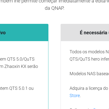
mbém lhe permite começar imediatamente a editá-l
da QNAP.
ivo
É necessária
Todos os modelos N
tem QTS 5.0/QuTS
QTS/QuTS hero inferi
em Zhaoxin KX serão
Modelos NAS basea
tem QTS 5.0.1 ou
Adquira a licença d
Store
.