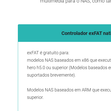
multimédia para o NAS, como ta
Controlador exFAT nat
exFAT é gratuito para:
modelos NAS baseados em x86 que execu
hero h5.0 ou superior (Modelos baseados 
suportados brevemente).
Modelos NAS baseados em ARM que execu
superior.