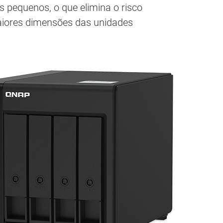
is pequenos, o que elimina o risco
maiores dimensões das unidades