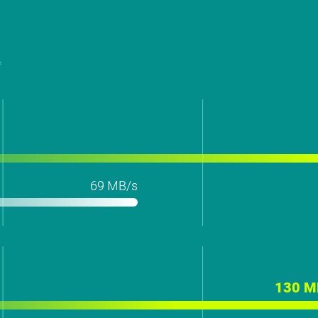
*
69 MB/s
130 M