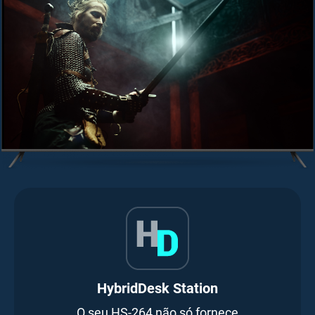
HybridDesk Station
O seu HS-264 não só fornece