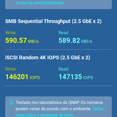
a lista de compatibilidade
.
SMB Sequential Throughput (2.5 GbE x 2)
Write
Read
590.57
589.82
MB/s
MB/s
iSCSI Random 4K IOPS (2.5 GbE x 2)
Write
Read
146201
147135
IOPS
IOPS
Testado nos laboratórios da QNAP. Os números
podem variar de acordo com o ambiente.
Saiba
mais sobre o ambiente de teste.