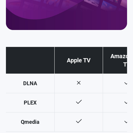
Amazon 
Apple TV
TV
DLNA
PLEX
Qmedia