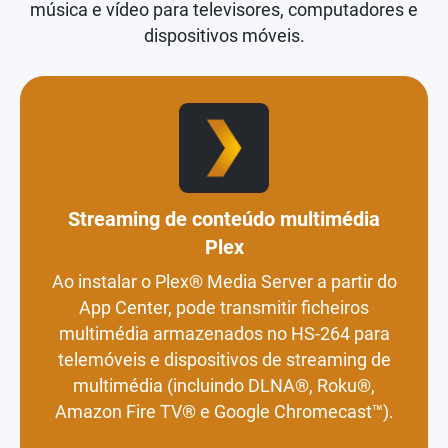
permite o streaming rápido e fácil de fotografias,
música e vídeo para televisores, computadores e
dispositivos móveis.
Streaming de conteúdo multimédia
Plex
Ao instalar o Plex® Media Server a partir do
App Center, pode transmitir ficheiros
multimédia armazenados no HS-264 para
telemóveis e dispositivos de streaming de
multimédia (incluindo DLNA®, Roku®,
Amazon Fire TV® e Google Chromecast™).