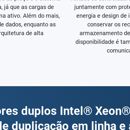
, já que as cargas de
juntamente com prote
a ativo. Além do mais,
energia e design de
de dados, enquanto as
conservar os re
quitetura de alta
armazenamento de a
disponibilidade é ta
comunica
ores duplos Intel® Xeon®
de duplicação em linha e 