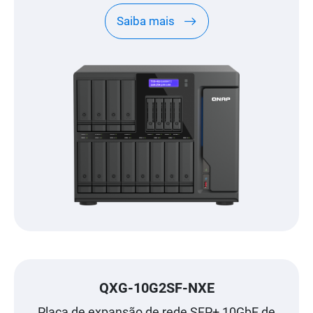
Saiba mais
QXG-10G2SF-NXE
Placa de expansão de rede SFP+ 10GbE de