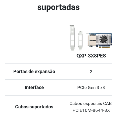
suportadas
QXP-3X8PES
Portas de expansão
2
Interface
PCIe Gen 3 x8
Cabos especiais CAB-
Cabos suportados
PCIE10M-8644-8X