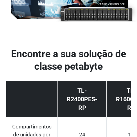
Encontre a sua solução de
classe petabyte
TL-
TL-
R2400PES-
R1600P
RP
RP
Compartimentos
de unidades por
24
16