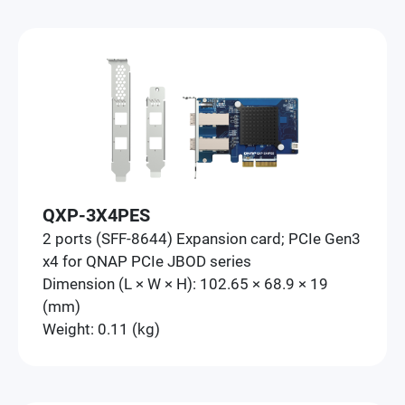
QXP-3X4PES
2 ports (SFF-8644) Expansion card; PCIe Gen3
x4 for QNAP PCIe JBOD series
Dimension (L × W × H): 102.65 × 68.9 × 19
(mm)
Weight: 0.11 (kg)