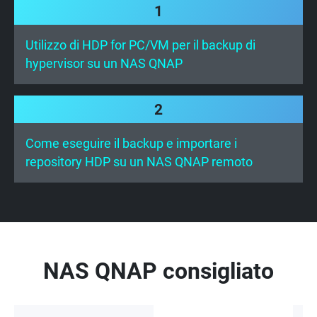
1
Utilizzo di HDP for PC/VM per il backup di
hypervisor su un NAS QNAP
2
Come eseguire il backup e importare i
repository HDP su un NAS QNAP remoto
NAS QNAP consigliato