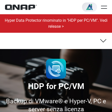
Hyper Data Protector rinominato in "HDP per PC/VM". Vedi
release >
Backup e ripristino delle VM
Backup e ripristino di PC/server
Windows®
HDP for PC/VM
Backup di VMware® e Hyper-V, PC e
server senza licenza