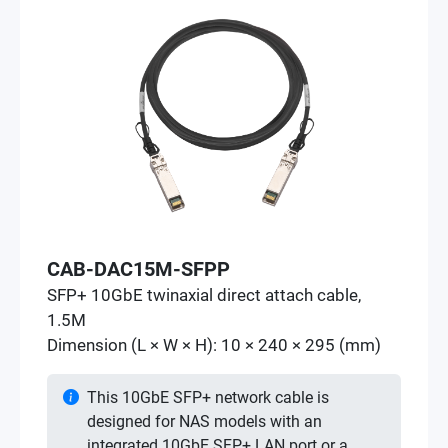
CAB-DAC15M-SFPP
SFP+ 10GbE twinaxial direct attach cable,
1.5M
Dimension (L × W × H): 10 × 240 × 295 (mm)
This 10GbE SFP+ network cable is
designed for NAS models with an
integrated 10GbE SFP+ LAN port or a