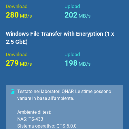
Download
Upload
280
202
MB/s
MB/s
Windows File Transfer with Encryption (1 x
2.5 GbE)
Download
Upload
279
198
MB/s
MB/s
Testato nei laboratori QNAP. Le stime possono
variare in base all'ambiente.
Ambiente di test:
NAS: TS-433
Sistema operativo: QTS 5.0.0