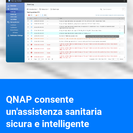
QNAP consente
un'assistenza sanitaria
sicura e intelligente