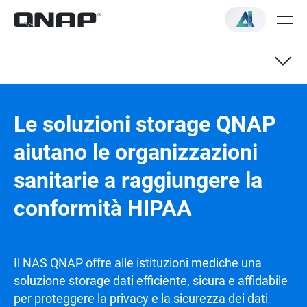
Le soluzioni storage QNAP
aiutano le organizzazioni
sanitarie a raggiungere la
conformità HIPAA
Il NAS QNAP offre alle istituzioni mediche una
soluzione storage dati efficiente, sicura e affidabile
per proteggere la privacy e la sicurezza dei dati