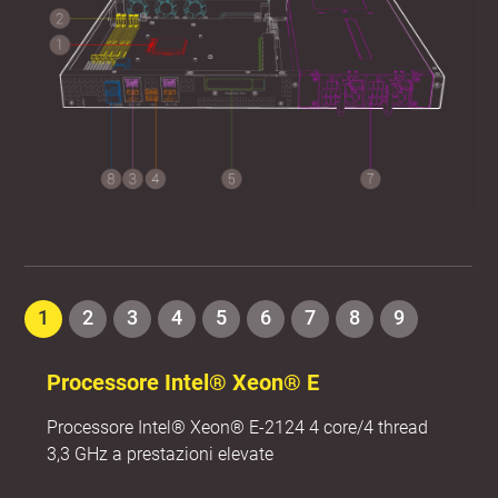
1
2
3
4
5
6
7
8
9
Processore Intel® Xeon® E
Processore Intel® Xeon® E-2124 4 core/4 thread
3,3 GHz a prestazioni elevate