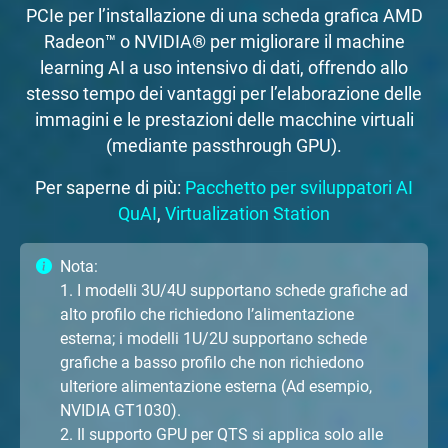
PCIe per l’installazione di una scheda grafica AMD
Radeon™ o NVIDIA® per migliorare il machine
learning AI a uso intensivo di dati, offrendo allo
stesso tempo dei vantaggi per l’elaborazione delle
immagini e le prestazioni delle macchine virtuali
(mediante passthrough GPU).
Per saperne di più:
Pacchetto per sviluppatori AI
QuAI
,
Virtualization Station
Nota:
1. I modelli 3U/4U supportano schede grafiche ad
alto profilo che richiedono l’alimentazione
esterna; i modelli 1U/2U supportano schede
grafiche a basso profilo che non richiedono
ulteriore alimentazione esterna (Ad esempio,
NVIDIA GT1030).
2. Il supporto GPU per QTS si applica solo alle