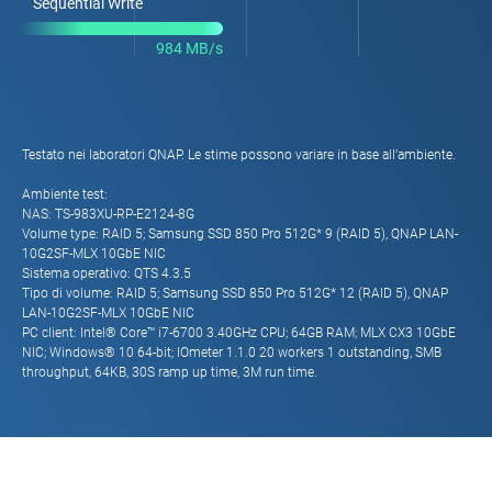
Sequential Write
984 MB/s
Testato nei laboratori QNAP. Le stime possono variare in base all’ambiente.
Ambiente test:
NAS: TS-983XU-RP-E2124-8G
Volume type: RAID 5; Samsung SSD 850 Pro 512G* 9 (RAID 5), QNAP LAN-
10G2SF-MLX 10GbE NIC
Sistema operativo: QTS 4.3.5
Tipo di volume: RAID 5; Samsung SSD 850 Pro 512G* 12 (RAID 5), QNAP
LAN-10G2SF-MLX 10GbE NIC
PC client: Intel® Core™ i7-6700 3.40GHz CPU; 64GB RAM; MLX CX3 10GbE
NIC; Windows® 10 64-bit; IOmeter 1.1.0 20 workers 1 outstanding, SMB
throughput, 64KB, 30S ramp up time, 3M run time.