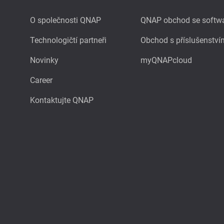
O společnosti QNAP
QNAP obchod se softw
Technologičtí partneři
Obchod s příslušenství
Novinky
myQNAPcloud
Career
Kontaktujte QNAP