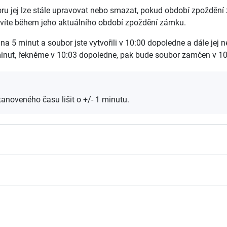
u jej lze stále upravovat nebo smazat, pokud období zpoždění 
avíte během jeho aktuálního období zpoždění zámku.
na 5 minut a soubor jste vytvořili v 10:00 dopoledne a dále je
inut, řekněme v 10:03 dopoledne, pak bude soubor zamčen v 10
anoveného času lišit o +/- 1 minutu.