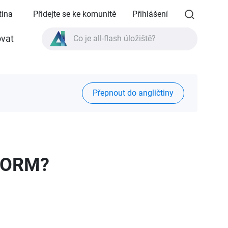
tina
Přidejte se ke komunitě
Přihlášení
Co je all-flash úložiště?
vat
Co je High Availability?
Specifikace produktu TVS-AIh1688ATX?
Přepnout do angličtiny
Co je all-flash úložiště?
 WORM?