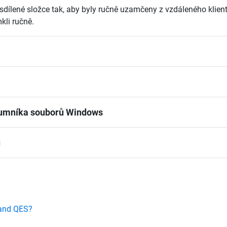
dílené složce tak, aby byly ručně uzamčeny z vzdáleného klien
kli ručně.
kumníka souborů Windows
u
 and QES?