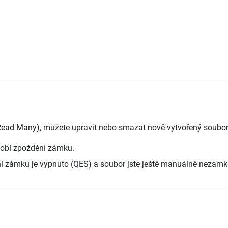
Read Many), můžete upravit nebo smazat nově vytvořený soubor
bdobí zpoždění zámku.
í zámku je vypnuto (QES) a soubor jste ještě manuálně nezamkl