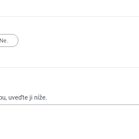
Ne.
, uveďte ji níže.