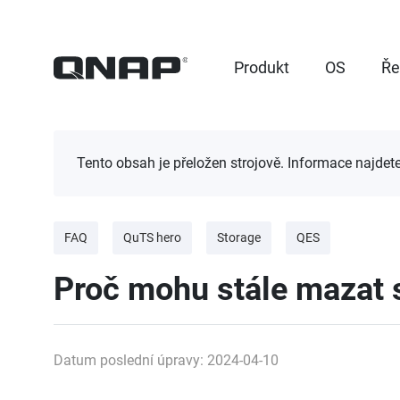
Produkt
OS
Ře
Tento obsah je přeložen strojově. Informace najdet
FAQ
QuTS hero
Storage
QES
Proč mohu stále mazat 
Datum poslední úpravy: 2024-04-10