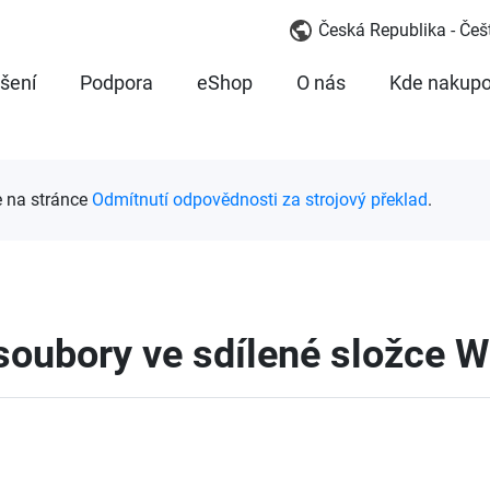
Česká Republika - Češ
šení
Podpora
eShop
O nás
Kde nakupo
e na stránce
Odmítnutí odpovědnosti za strojový překlad
.
soubory ve sdílené složce