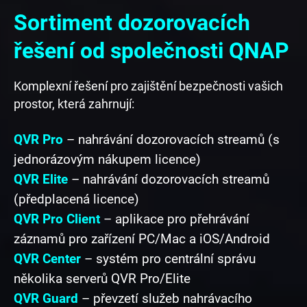
Sortiment dozorovacích
řešení od společnosti QNAP
Komplexní řešení pro zajištění bezpečnosti vašich
prostor, která zahrnují:
QVR Pro
– nahrávání dozorovacích streamů (s
jednorázovým nákupem licence)
QVR Elite
– nahrávání dozorovacích streamů
(předplacená licence)
QVR Pro Client
– aplikace pro přehrávání
záznamů pro zařízení PC/Mac a iOS/Android
QVR Center
– systém pro centrální správu
několika serverů QVR Pro/Elite
QVR Guard
– převzetí služeb nahrávacího