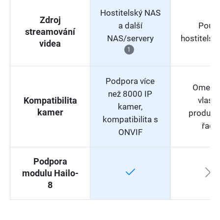
Hostitelský NAS
Zdroj
a další
Pouz
streamování
NAS/servery
hostitelsk
videa
1
Podpora více
Omeze
než 8000 IP
vlastn
Kompatibilita
kamer,
kamer
produkt
kompatibilita s
řady
ONVIF
Podpora
modulu Hailo-
8