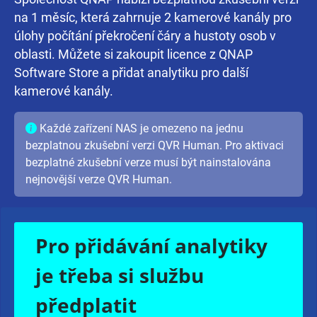
na 1 měsíc, která zahrnuje 2 kamerové kanály pro
úlohy počítání překročení čáry a hustoty osob v
oblasti. Můžete si zakoupit licence z QNAP
Software Store a přidat analytiku pro další
kamerové kanály.
Každé zařízení NAS je omezeno na jednu
bezplatnou zkušební verzi QVR Human. Pro aktivaci
bezplatné zkušební verze musí být nainstalována
nejnovější verze QVR Human.
Pro přidávání analytiky
je třeba si službu
předplatit