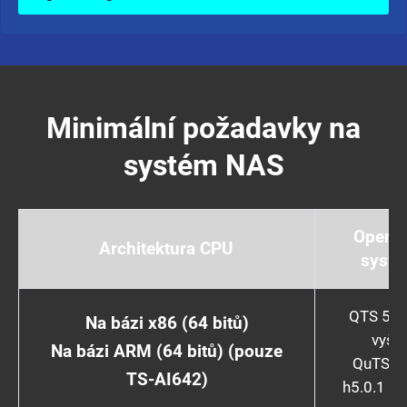
Minimální požadavky na
systém NAS
Operač
Architektura CPU
syst
QTS 5.0.
Na bázi x86 (64 bitů)
vyšší
Na bázi ARM (64 bitů) (pouze
QuTS h
TS-AI642)
h5.0.1 a 