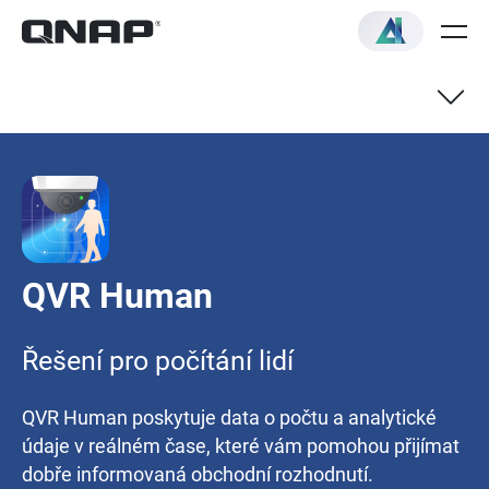
Jak to funguje
Uživatelská rozhraní
QVR Human
Scénáře
Řešení pro počítání lidí
QVR Human poskytuje data o počtu a analytické
údaje v reálném čase, které vám pomohou přijímat
dobře informovaná obchodní rozhodnutí.