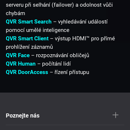
serveru při selhání (failover) a odolnost vůči
chybám
QVR Smart Search
– vyhledávání událostí
pomocí umělé inteligence
QVR Smart Client
– výstup HDMI™ pro přímé
prohlížení záznamů
QVR Face
– rozpoznávání obličejů
QVR Human
– počítání lidí
QVR DoorAccess
– řízení přístupu
Poznejte nás