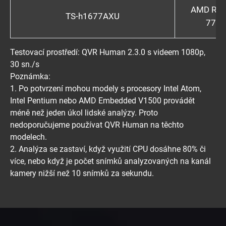
AMD Ryz
TS-h1677AXU
7700
Testovací prostředí: QVR Human 2.3.0 s videem 1080p,
30 sn./s
Poznámka:
1. Po potvrzení mohou modely s procesory Intel Atom,
Intel Pentium nebo AMD Embedded V1500 provádět
méně než jeden úkol lidské analýzy. Proto
nedoporučujeme používat QVR Human na těchto
modelech.
2. Analýza se zastaví, když využití CPU dosáhne 80% či
více, nebo když je počet snímků analyzovaných na kanál
kamery nižší než 10 snímků za sekundu.