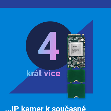
4
krát více
...IP kamer k současné