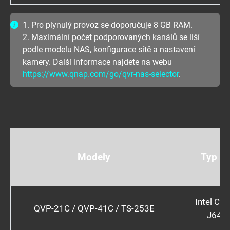
1. Pro plynulý provoz se doporučuje 8 GB RAM.
2. Maximální počet podporovaných kanálů se liší
podle modelu NAS, konfigurace sítě a nastavení
kamery. Další informace najdete na webu
https://www.qnap.com/go/qvr-nas-selector
.
Modely
Typ C
Intel Cel
QVP-21C / QVP-41C / TS-253E
J641