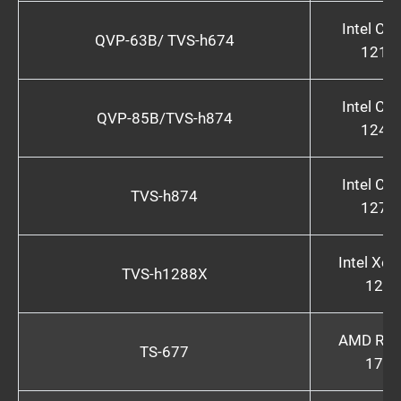
Intel Cor
QVP-63B/ TVS-h674
1210
Intel Cor
QVP-85B/TVS-h874
1240
Intel Cor
TVS-h874
1270
Intel Xeo
TVS-h1288X
1250
AMD Ryz
TS-677
1700