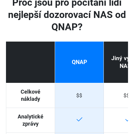
Proč jsou pro počítání lidí
nejlepší dozorovací NAS od
QNAP?
Jiný výr
QNAP
NAS 
Celkové
$$
$$$
náklady
Analytické
zprávy