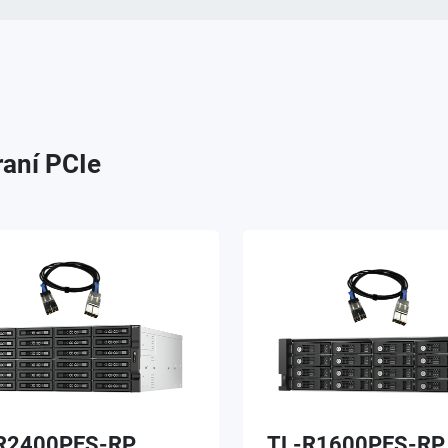
aní PCIe
R2400PES-RP
TL-R1600PES-RP