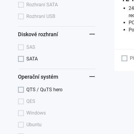
Rozhraní SATA
24
re
Rozhraní USB
PC
Po
Diskové rozhraní
SAS
P
SATA
Operační systém
QTS / QuTS hero
QES
Windows
Ubuntu