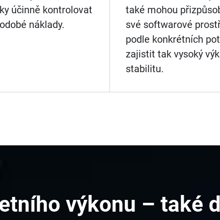
ky účinně kontrolovat
také mohou přizpůsob
odobé náklady.
své softwarové prost
podle konkrétních pot
zajistit tak vysoký vý
stabilitu.
etního výkonu – také d