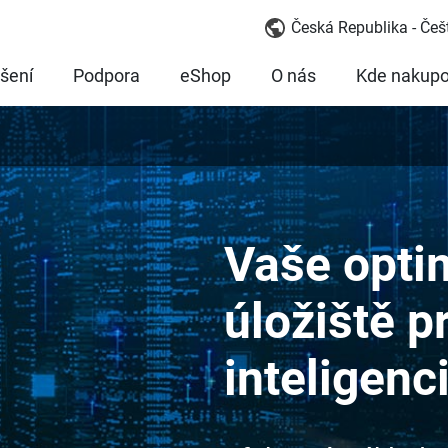
Česká Republika - Češ
šení
Podpora
eShop
O nás
Kde nakupo
Vaše opti
úložiště 
inteligenc