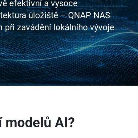
vě efektivní a vysoce
itektura úložiště – QNAP NAS
při zavádění lokálního vývoje
.
ní modelů AI?