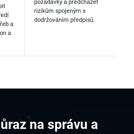
požadavky a předcházet
it
rizikům spojeným s
ředí
dodržováním předpisů.
řeb a
kon a
ůraz na správu a