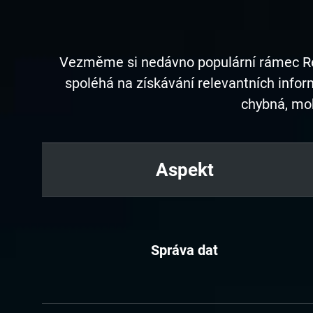
Vezměme si nedávno populární rámec Ret
spoléhá na získávání relevantních inform
chybná, moh
Aspekt
Správa dat