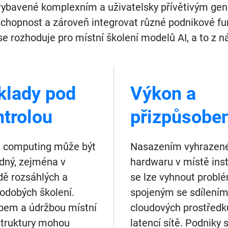
vybavené komplexním a uživatelsky přívětivým ge
chopnost a zároveň integrovat různé podnikové fu
se rozhoduje pro místní školení modelů AI, a to z n
klady pod
Výkon a
ntrolou
přizpůsoben
 computing může být
Nasazením vyhrazen
dný, zejména v
hardwaru v místě ins
dě rozsáhlých a
se lze vyhnout prob
odobých školení.
spojeným se sdílení
em a údržbou místní
cloudových prostředk
struktury mohou
latencí sítě. Podniky s