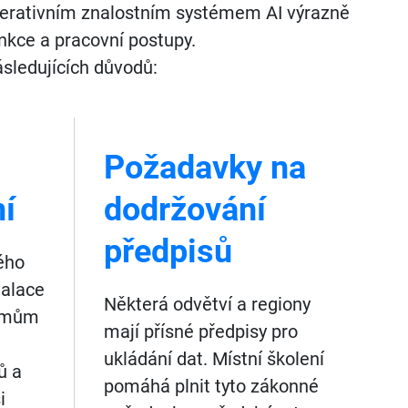
nerativním znalostním systémem AI výrazně
nkce a pracovní postupy.
ásledujících důvodů:
Požadavky na
í
dodržování
předpisů
ého
talace
Některá odvětví a regiony
lémům
mají přísné předpisy pro
m
ukládání dat. Místní školení
ů a
pomáhá plnit tyto zákonné
i