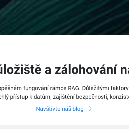
úložiště a zálohování
v úspěšném fungování rámce RAG. Důležitými faktory 
chlý přístup k datům, zajištění bezpečnosti, konziste
Navštivte náš blog