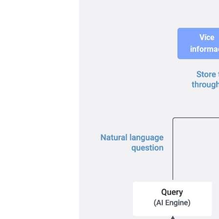
Více
informa