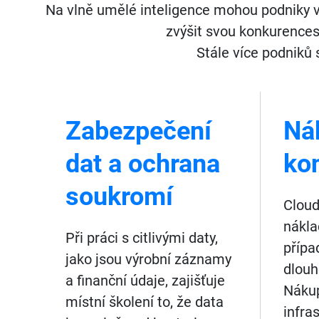
Na vlně umělé inteligence mohou podniky 
zvýšit svou konkurences
Stále více podniků 
Zabezpečení
Ná
dat a ochrana
ko
soukromí
Cloud
nákla
Při práci s citlivými daty,
přípa
jako jsou výrobní záznamy
dlouh
a finanční údaje, zajišťuje
Nákup
místní školení to, že data
infra