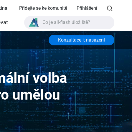
tina
Přidejte se ke komunitě
Přihlášení
Co je all-flash úložiště?
vat
Co je High Availability?
Specifikace produktu TVS-AIh1688ATX?
Konzultace k nasazení
Co je all-flash úložiště?
mální volba
pro umělou
i