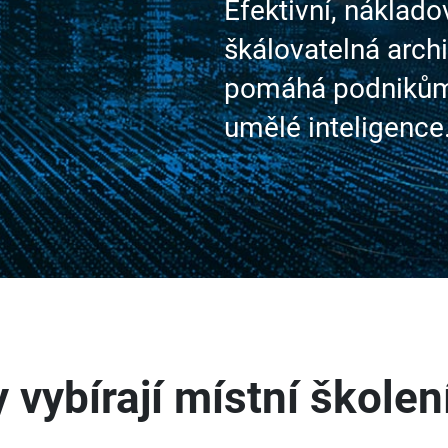
Efektivní, náklado
škálovatelná arch
pomáhá podnikům 
umělé inteligence
y vybírají místní škole