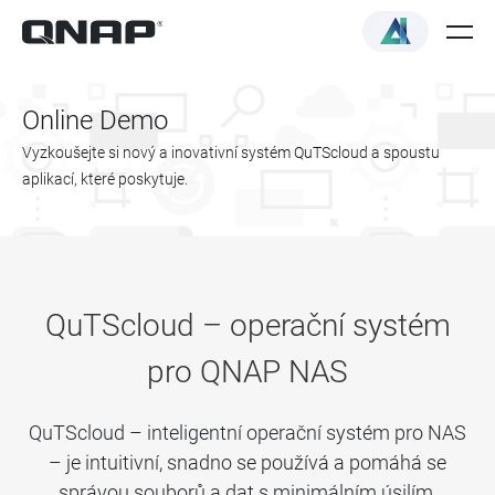
Online Demo
Vyzkoušejte si nový a inovativní systém QuTScloud a spoustu
aplikací, které poskytuje.
QuTScloud – operační systém
pro QNAP NAS
QuTScloud – inteligentní operační systém pro NAS
– je intuitivní, snadno se používá a pomáhá se
správou souborů a dat s minimálním úsilím.