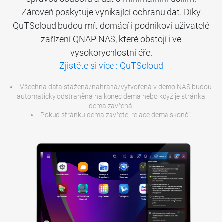
Zároveň poskytuje vynikající ochranu dat. Díky
QuTScloud budou mít domácí i podnikoví uživatelé
zařízení QNAP NAS, které obstojí i ve
vysokorychlostní éře.
Zjistěte si více : QuTScloud
Všechna data stažená/nahraná/vytvořená v demo NAS budou
automaticky odstraněna na konec dema nebo když je stránka
dema zavřená.
Pokud stránku dema zavřete, relace dema skončí.