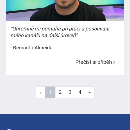
“Ohromně mi pomáhá při práci a posouvání
mého kanálu na další úroveň”
- Bernardo Almeida
Přečíst si příběh
«
1
2
3
4
»