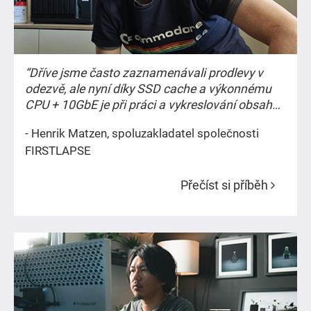
“Dříve jsme často zaznamenávali prodlevy v
odezvě, ale nyní díky SSD cache a výkonnému
CPU + 10GbE je při práci a vykreslování obsahu
4K a 5K vše plynulé.”
- Henrik Matzen, spoluzakladatel společnosti
FIRSTLAPSE
Přečíst si příběh