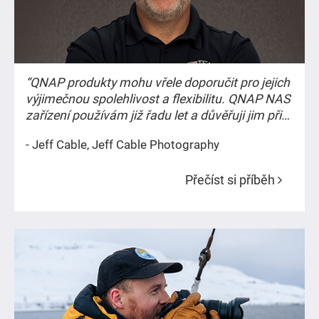
Malá studia a sóloví umělci
“QNAP produkty mohu vřele doporučit pro jejich
výjimečnou spolehlivost a flexibilitu. QNAP NAS
zařízení používám již řadu let a důvěřuji jim při
ochraně svých nejdůležitějších dat, jako jsou mé
- Jeff Cable, Jeff Cable Photography
fotografie, které jsou tak vždy v bezpečí. Ať už
jde o snímky ze soukromých akcí nebo
Přečíst si příběh
historických událostí, jako jsou olympijské hry,
jejich význam zůstává stejný.”