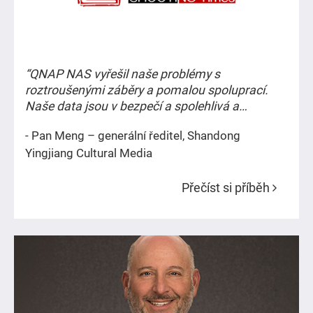
Architektura a návrhářství
Všeobecné podniky
“QNAP NAS vyřešil naše problémy s
roztroušenými záběry a pomalou spoluprací.
Naše data jsou v bezpečí a spolehlivá a
Neziskový a veřejný sektor
produkční efektivita našeho týmu se výrazně
- Pan Meng – generální ředitel, Shandong
zvýšila.”
Yingjiang Cultural Media
Televizní a filmová
produkce
Přečíst si příběh
Animace
Zvuk/hudba