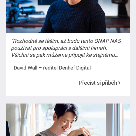
“Rozhodně se těším, až budu tento QNAP NAS
používat pro spolupráci s dalšími filmaři.
Všichni se pak můžeme připojit ke stejnému
projektu a souborům na NAS a pracovat
- David Wall – ředitel Denhef Digital
společně na stejné časové ose.”
Přečíst si příběh