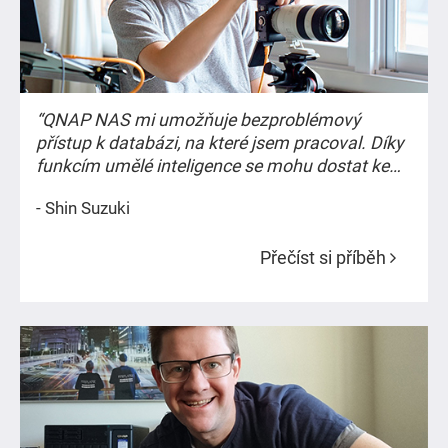
“QNAP NAS mi umožňuje bezproblémový
přístup k databázi, na které jsem pracoval. Díky
funkcím umělé inteligence se mohu dostat ke
konkrétním souborům, které hledám, jako bych
- Shin Suzuki
si vybavoval staré vzpomínky.”
Přečíst si příběh