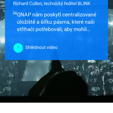
Richard Cullen, technický ředitel BLINK
QNAP nám poskytl centralizované
úložiště a šířku pásma, které naši
střihači potřebovali, aby mohli
pracovat se stejnými záběry, aniž
by si navzájem překáželi.
Shlédnout video
Shlédnout video
Shlédnout video
Shlédnout video
Shlédnout video
Shlédnout video
Shlédnout video