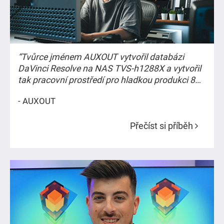
“Tvůrce jménem AUXOUT vytvořil databázi
DaVinci Resolve na NAS TVS-h1288X a vytvořil
tak pracovní prostředí pro hladkou produkci 8K
videí a spolupráci na editaci. Kapacitu úložiště
- AUXOUT
se mu podařilo navýšit na 1,5násobek prostoru,
jaký nabízí konkurenčního řešení, a to za
Přečíst si příběh
pouhou pětinu ceny.”