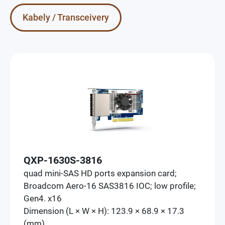
Kabely / Transceivery
QXP-1630S-3816
quad mini-SAS HD ports expansion card;
Broadcom Aero-16 SAS3816 IOC; low profile;
Gen4. x16
Dimension (L × W × H): 123.9 × 68.9 × 17.3
(mm)