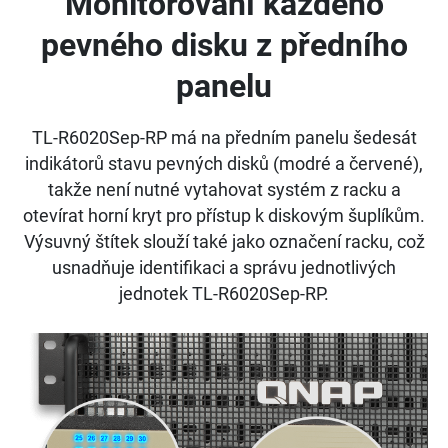
Monitorování každého
pevného disku z předního
panelu
TL-R6020Sep-RP má na předním panelu šedesát
indikátorů stavu pevných disků (modré a červené),
takže není nutné vytahovat systém z racku a
otevírat horní kryt pro přístup k diskovým šuplíkům.
Výsuvný štítek slouží také jako označení racku, což
usnadňuje identifikaci a správu jednotlivých
jednotek TL-R6020Sep-RP.