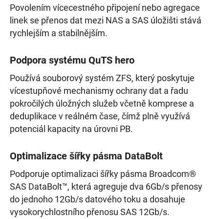
Povolením vícecestného připojení nebo agregace
linek se přenos dat mezi NAS a SAS úložišti stává
rychlejším a stabilnějším.
Podpora systému QuTS hero
Používá souborový systém ZFS, který poskytuje
vícestupňové mechanismy ochrany dat a řadu
pokročilých úložných služeb včetně komprese a
deduplikace v reálném čase, čímž plně využívá
potenciál kapacity na úrovni PB.
Optimalizace šířky pásma DataBolt
Podporuje optimalizaci šířky pásma Broadcom®
SAS DataBolt™, která agreguje dva 6Gb/s přenosy
do jednoho 12Gb/s datového toku a dosahuje
vysokorychlostního přenosu SAS 12Gb/s.