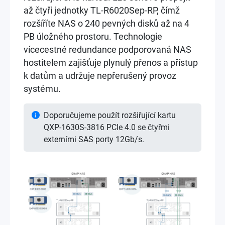
až čtyři jednotky TL-R6020Sep-RP, čímž
rozšíříte NAS o 240 pevných disků až na 4
PB úložného prostoru. Technologie
vícecestné redundance podporovaná NAS
hostitelem zajišťuje plynulý přenos a přístup
k datům a udržuje nepřerušený provoz
systému.
Doporučujeme použít rozšiřující kartu
QXP-1630S-3816 PCIe 4.0 se čtyřmi
externími SAS porty 12Gb/s.