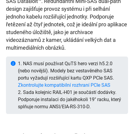
SAS DataBolt™. Redundantní Mini-SAS dual-path
design zajišťuje provoz systému i při selhání
jednoho kabelu rozšiřující jednotky. Podporuje
řetězení až čtyř jednotek, což je ideální pro aplikace
studeného úložiště, jako je archivace
videozáznamů z kamer, ukládání velkých dat a
multimediálních obrázků.
1. NAS musí používat QuTS hero verzi h5.2.0
(nebo novější). Modely bez vestavěného SAS
portu vyžadují rozšiřující kartu QXP PCIe SAS.
Zkontrolujte kompatibilní rozhraní PCIe SAS
2. Sada kolejnic RAIL-H01 je součástí dodávky.
Podporuje instalaci do jakéhokoli 19" racku, který
splňuje normu ANSI/EIA-RS-310-D.