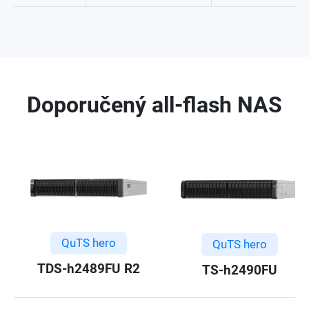
Doporučený all-flash NAS
QuTS hero
QuTS hero
TDS-h2489FU R2
TS-h2490FU