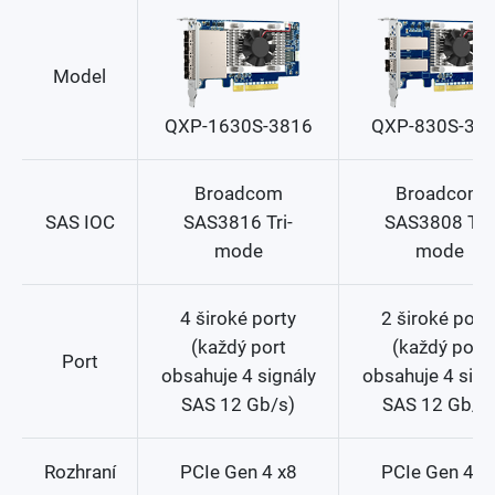
Model
QXP-1630S-3816
QXP-830S-38
Broadcom
Broadcom
SAS IOC
SAS3816 Tri-
SAS3808 Tri-
mode
mode
4 široké porty
2 široké port
(každý port
(každý port
Port
obsahuje 4 signály
obsahuje 4 sign
SAS 12 Gb/s)
SAS 12 Gb/s
Rozhraní
PCIe Gen 4 x8
PCIe Gen 4 x