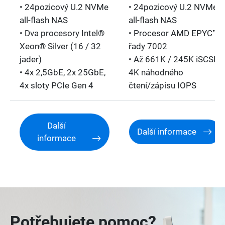
• 24pozicový U.2 NVMe
• 24pozicový U.2 NVMe
all-flash NAS
all-flash NAS
• Dva procesory Intel®
• Procesor AMD EPYC™
Xeon® Silver (16 / 32
řady 7002
jader)
• Až 661K / 245K iSCSI
• 4x 2,5GbE, 2x 25GbE,
4K náhodného
4x sloty PCIe Gen 4
čtení/zápisu IOPS
Další
Další informace
informace
Potřebujete pomoc?