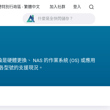
港特別行政區 - 繁體中文
加入社群
登入
什麼是全快閃儲存？
什麼是 High Availability ？
TVS-AIh1688ATX 產品規格？
什麼是全快閃儲存？
體更換、 NAS 的作業系統 (OS) 或應用
解各型號的支援現況。