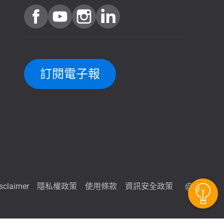
訂閱電子報
QuTScloud 線上體驗
isclaimer
隱私權政策
使用條款
資訊安全政策
QNAP RAID 容量計算器