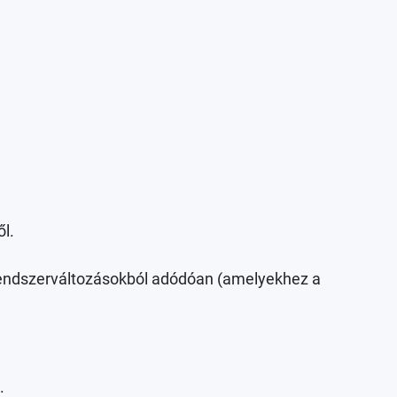
l.
a rendszerváltozásokból adódóan (amelyekhez a
.