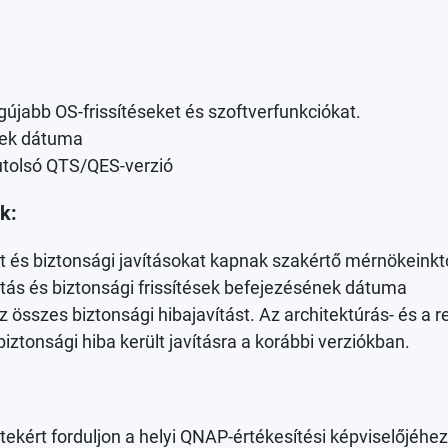
újabb OS-frissítéseket és szoftverfunkciókat.
nek dátuma
utolsó QTS/QES-verzió
k:
t és biztonsági javításokat kapnak szakértő mérnökeinktő
ás és biztonsági frissítések befejezésének dátuma
z összes biztonsági hibajavítást. Az architektúrás- és 
tonsági hiba került javításra a korábbi verziókban.
ekért forduljon a helyi QNAP-értékesítési képviselőjéhez