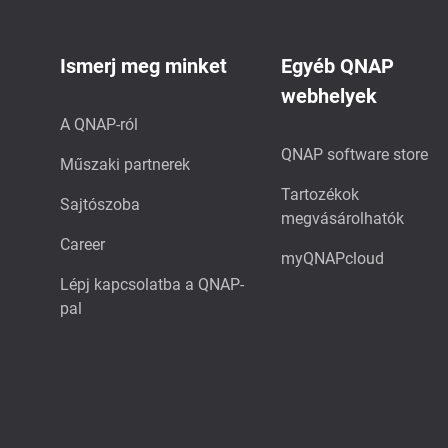
Ismerj meg minket
Egyéb QNAP
webhelyek
A QNAP-ról
QNAP software store
Műszaki partnerek
Tartozékok
Sajtószoba
megvásárolhatók
Career
myQNAPcloud
Lépj kapcsolatba a QNAP-
pal