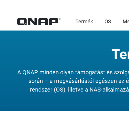
Termék
OS
Me
Te
A QNAP minden olyan támogatást és szolgált
során – a megvásárlástól egészen az é
rendszer (OS), illetve a NAS-alkalmaz