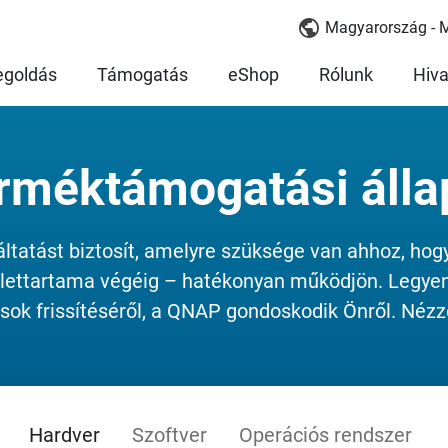
Magyarország - 
goldás
Támogatás
eShop
Rólunk
Hiva
rméktámogatási álla
atást biztosít, amelyre szüksége van ahhoz, hogy
lettartama végéig – hatékonyan működjön. Legyen
ások frissítéséről, a QNAP gondoskodik Önről. Nézz
Hardver
Szoftver
Operációs rendszer