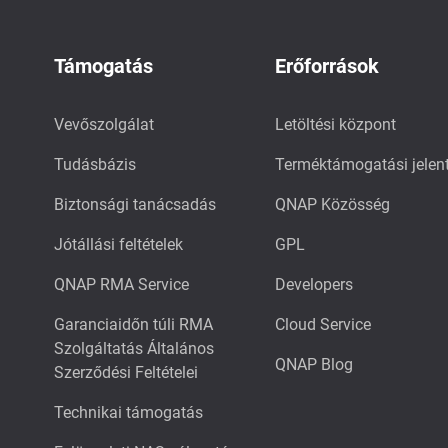
Támogatás
Erőforrások
Vevőszolgálat
Letöltési központ
Tudásbázis
Terméktámogatási jelen
Biztonsági tanácsadás
QNAP Közösség
Jótállási feltételek
GPL
QNAP RMA Service
Developers
Garanciaidőn túli RMA
Cloud Service
Szolgáltatás Általános
QNAP Blog
Szerződési Feltételei
Technikai támogatás