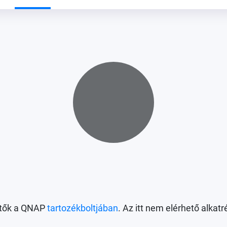
Loading...
hetők a QNAP
tartozékboltjában
. Az itt nem elérhető alka