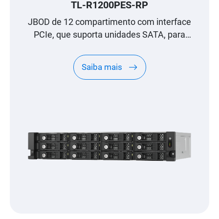
TL-R1200PES-RP
JBOD de 12 compartimento com interface
PCIe, que suporta unidades SATA, para
expansão à escala de petabyte, concebido
especificamente para NAS QNAP
Saiba mais