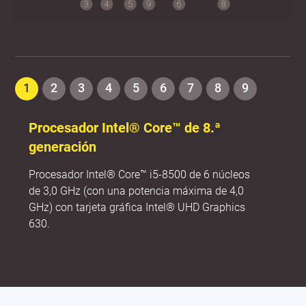
1
2
3
4
5
6
7
8
9
Procesador Intel® Core™ de 8.ª
generación
Procesador Intel® Core™ i5-8500 de 6 núcleos
de 3,0 GHz (con una potencia máxima de 4,0
GHz) con tarjeta gráfica Intel® UHD Graphics
630.