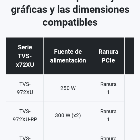
gráficas y las dimensiones
compatibles
Serie
Fuente de
Ranura
Di
TVS-
alimentación
PCIe
x72XU
TVS-
Ranura
250 W
972XU
1
TVS-
Ranura
300 W (x2)
972XU-RP
1
TVS-
Ranura