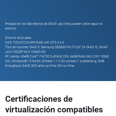
Probado en los laboratorios de QNAP. Las cifras pueden variar según el
entorno.
Entorno de prueba:
NAS: TVS-2472XU-RP-i5-8G with QTS 4.4.0
Tipo de volumen: RAID 5; Samsung SSD860 Pro 512G* 24 (RAID 5), QNAP
LAN-10G2SF-MLX 10GbE NIC
PC cliente: Intel® Core™ i7-6700 3.40GHz CPU; 64GB RAM; MLX CX3 10GbE
NIC; Windows® 10 64-bit; IOmeter 1.1.0 20 workers 1 outstanding, SMB
throughput, 64KB, 30S ramp up time, 3M run time.
Certificaciones de
virtualización compatibles