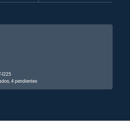
T-I225
ados, 4 pendientes