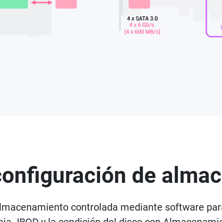
configuración de almac
almacenamiento controlada mediante software para 
 caja JBOD y la condición del disco con Almacenam