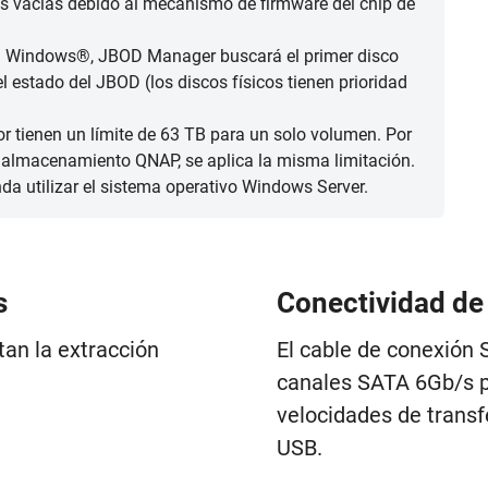
ras vacías debido al mecanismo de firmware del chip de
a Windows®, JBOD Manager buscará el primer disco
el estado del JBOD (los discos físicos tienen prioridad
r tienen un límite de 63 TB para un solo volumen. Por
e almacenamiento QNAP, se aplica la misma limitación.
a utilizar el sistema operativo Windows Server.
s
Conectividad de 
tan la extracción
El cable de conexión
canales SATA 6Gb/s po
velocidades de trans
USB.