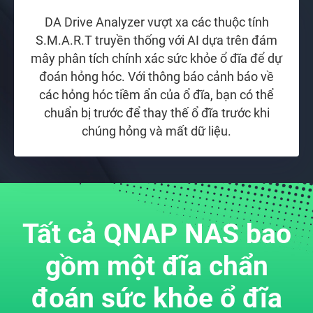
DA Drive Analyzer vượt xa các thuộc tính
S.M.A.R.T truyền thống với AI dựa trên đám
mây phân tích chính xác sức khỏe ổ đĩa để dự
đoán hỏng hóc. Với thông báo cảnh báo về
các hỏng hóc tiềm ẩn của ổ đĩa, bạn có thể
chuẩn bị trước để thay thế ổ đĩa trước khi
chúng hỏng và mất dữ liệu.
Tất cả QNAP NAS bao
gồm một đĩa chẩn
đoán sức khỏe ổ đĩa