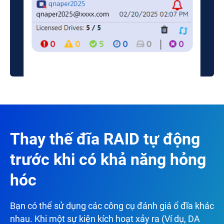
Thay thế đĩa RAID tự động
trước khi có khả năng hỏng
hóc
Bạn có thể sử dụng các công cụ đánh giá ổ đĩa khác
nhau. Khi một sự kiện kích hoạt xảy ra (Ví dụ, DA