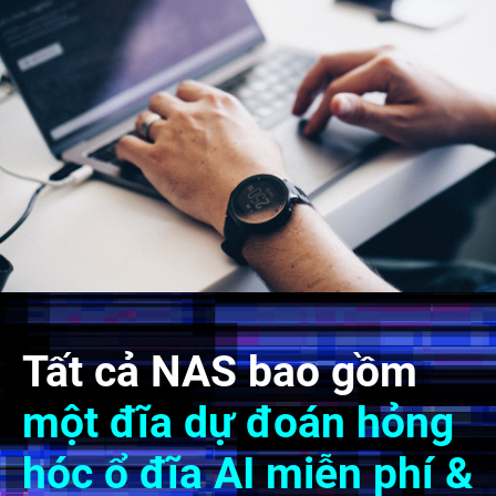
Tất cả NAS bao gồm
một đĩa dự đoán hỏng
hóc ổ đĩa AI miễn phí &