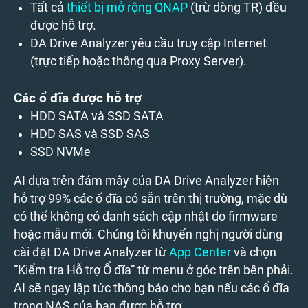
Tất cả
thiết bị mở rộng QNAP
(trừ dòng TR) đều
được hỗ trợ.
DA Drive Analyzer yêu cầu truy cập Internet
(trực tiếp hoặc thông qua Proxy Server).
Các ổ đĩa được hỗ trợ
HDD SATA và SSD SATA
HDD SAS và SSD SAS
SSD NVMe
AI dựa trên đám mây của DA Drive Analyzer hiện
hỗ trợ 99% các ổ đĩa có sẵn trên thị trường, mặc dù
có thể không có danh sách cập nhật do firmware
hoặc mẫu mới. Chúng tôi khuyến nghị người dùng
cài đặt DA Drive Analyzer từ
App Center
và chọn
“Kiểm tra Hỗ trợ Ổ đĩa” từ menu ở góc trên bên phải.
AI sẽ ngay lập tức thông báo cho bạn nếu các ổ đĩa
trong NAS của bạn được hỗ trợ.