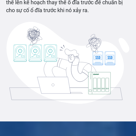
thể lên kế hoạch thay thế ổ đĩa trước để chuẩn bị
cho sự cố ổ đĩa trước khi nó xảy ra.