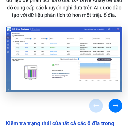
dữ liệu để phân tích lỗi ổ đĩa. DA Drive Analyzer sau
đó cung cấp các khuyến nghị dựa trên AI được đào
tạo với dữ liệu phân tích từ hơn một triệu ổ đĩa.
Kiểm tra trạng thái của tất cả các ổ đĩa trong