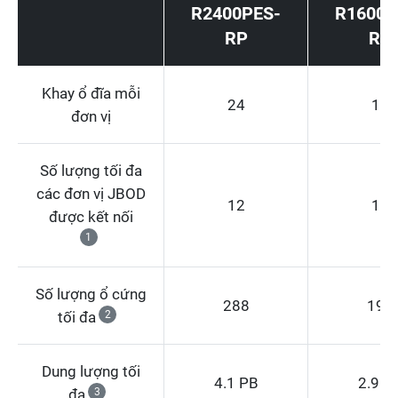
R2400PES-
R1600P
RP
RP
Khay ổ đĩa mỗi
24
16
đơn vị
Số lượng tối đa
các đơn vị JBOD
12
12
được kết nối
1
Số lượng ổ cứng
288
192
tối đa
2
Dung lượng tối
4.1 PB
2.9 P
đa
3