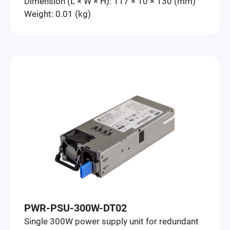
Dimension (L × W × H): 117 × 10 × 130 (mm)
Weight: 0.01 (kg)
PWR-PSU-300W-DT02
Single 300W power supply unit for redundant