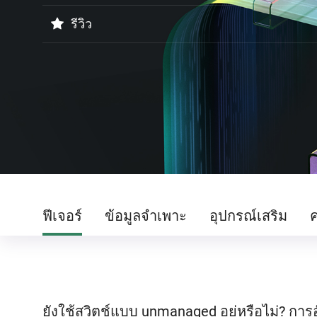
รีวิว
ฟีเจอร์
ข้อมูลจำเพาะ
อุปกรณ์เสริม
ค
ยังใช้สวิตช์แบบ unmanaged อยู่หรือไม่? กา