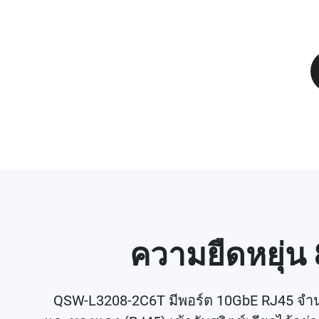
ความยืดหยุ่น
QSW-L3208-2C6T มีพอร์ต 10GbE RJ45 จำน