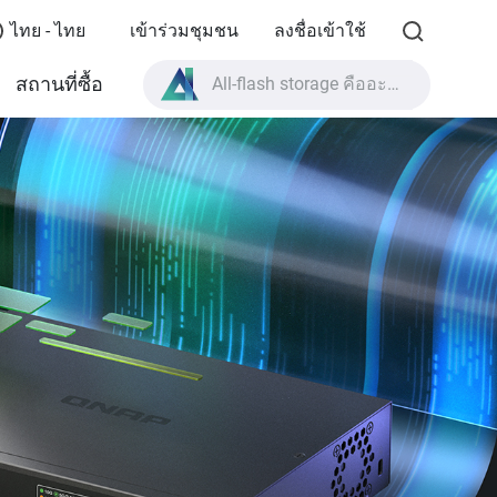
ไทย - ไทย
เข้าร่วมชุมชน
ลงชื่อเข้าใช้
All-flash storage คืออะไร?
สถานที่ซื้อ
High Availability คืออะไร?
สเปกผลิตภัณฑ์ TVS-AIh1688ATX?
All-flash storage คืออะไร?