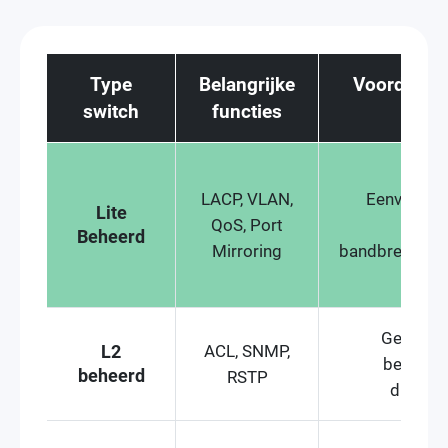
Type
Belangrijke
Voordelen 
switch
functies
behe
LACP, VLAN,
Eenvoudige
Lite
QoS, Port
contro
Beheerd
Mirroring
bandbreedtes
Geavanc
ACL, SNMP,
L2
beveilig
beheerd
RSTP
diagnos