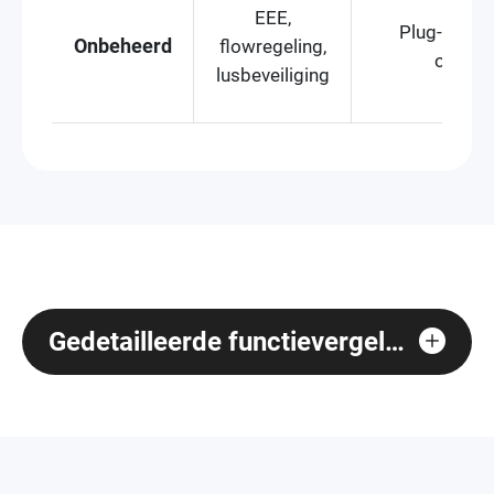
EEE,
Plug-and-pl
Onbeheerd
flowregeling,
onder
lusbeveiliging
Gedetailleerde functievergelijking