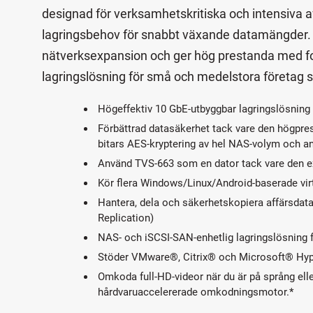
designad för verksamhetskritiska och intensiva af
lagringsbehov för snabbt växande datamängder. T
nätverksexpansion och ger hög prestanda med fo
lagringslösning för små och medelstora företag så 
Högeffektiv 10 GbE-utbyggbar lagringslösning
Förbättrad datasäkerhet tack vare den högpre
bitars AES-kryptering av hel NAS-volym och an
Använd TVS-663 som en dator tack vare den e
Kör flera Windows/Linux/Android-baserade virt
Hantera, dela och säkerhetskopiera affärsdata 
Replication)
NAS- och iSCSI-SAN-enhetlig lagringslösning fö
Stöder VMware®, Citrix® och Microsoft® Hype
Omkoda full-HD-videor när du är på språng el
hårdvaruaccelererade omkodningsmotor.*