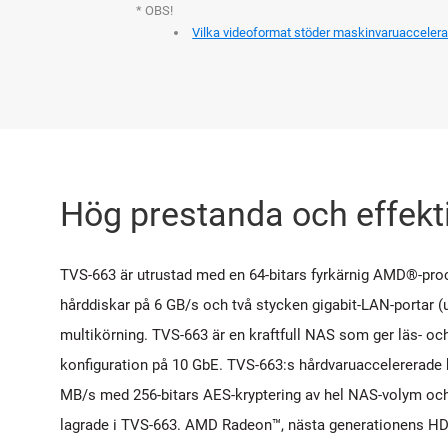
* OBS!
Vilka videoformat stöder maskinvaruaccelera
Hög prestanda och effekti
TVS-663 är utrustad med en 64-bitars fyrkärnig AMD®-pro
hårddiskar på 6 GB/s och två stycken gigabit-LAN-portar (u
multikörning. TVS-663 är en kraftfull NAS som ger läs- oc
konfiguration på 10 GbE. TVS-663:s hårdvaruaccelererade k
MB/s med 256-bitars AES-kryptering av hel NAS-volym och
lagrade i TVS-663. AMD Radeon™, nästa generationens HD