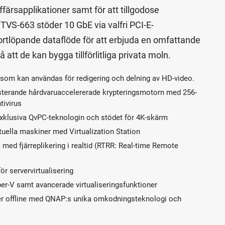
färsapplikationer samt för att tillgodose
VS-663 stöder 10 GbE via valfri PCI-E-
rtlöpande dataflöde för att erbjuda en omfattande
att de kan bygga tillförlitliga privata moln.
 som kan användas för redigering och delning av HD-video.
sterande hårdvaruaccelererade krypteringsmotorn med 256-
tivirus
xklusiva QvPC-teknologin och stödet för 4K-skärm
uella maskiner med Virtualization Station
med fjärreplikering i realtid (RTRR: Real-time Remote
r servervirtualisering
r-V samt avancerade virtualiseringsfunktioner
ler offline med QNAP:s unika omkodningsteknologi och