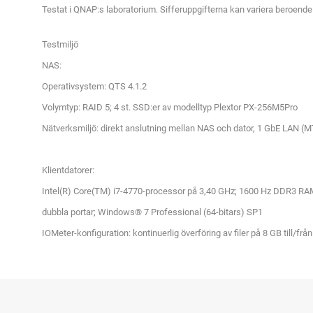
Testat i QNAP:s laboratorium. Sifferuppgifterna kan variera beroende 
Testmiljö
NAS:
Operativsystem: QTS 4.1.2
Volymtyp: RAID 5; 4 st. SSD:er av modelltyp Plextor PX-256M5Pro
Nätverksmiljö: direkt anslutning mellan NAS och dator, 1 GbE LAN
Klientdatorer:
Intel(R) Core(TM) i7-4770-processor på 3,40 GHz; 1600 Hz DDR3 
dubbla portar; Windows® 7 Professional (64-bitars) SP1
IOMeter-konfiguration: kontinuerlig överföring av filer på 8 GB till/frå