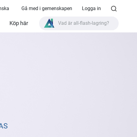
enska
Gå med i gemenskapen
Logga in
Vad är all-flash-lagring?
Köp här
Vad är High Availability?
TVS-AIh1688ATX produktspecifikationer?
Vad är all-flash-lagring?
NAS