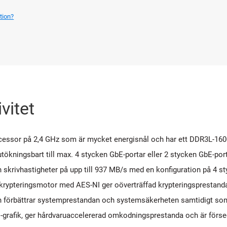
tion?
vitet
cessor på 2,4 GHz som är mycket energisnål och har ett DDR3L-160
tökningsbart till max. 4 stycken GbE-portar eller 2 stycken GbE-por
h skrivhastigheter på upp till 937 MB/s med en konfiguration på 4 s
rypteringsmotor med AES-NI ger oöverträffad krypteringsprestanda i 
 förbättrar systemprestandan och systemsäkerheten samtidigt som 
-grafik, ger hårdvaruaccelererad omkodningsprestanda och är förs