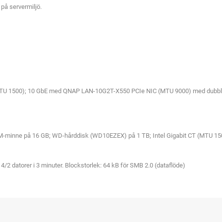
på servermiljö.
 (MTU 1500); 10 GbE med QNAP LAN-10G2T-X550 PCIe NIC (MTU 9000) med dubbl
RAM-minne på 16 GB; WD-hårddisk (WD10EZEX) på 1 TB; Intel Gigabit CT (MTU
n 4/2 datorer i 3 minuter. Blockstorlek: 64 kB för SMB 2.0 (dataflöde)