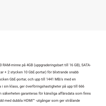
0 RAM-minne på 4GB (uppgraderingsbart till 16 GB), SATA-
tar + 2 stycken 10 GbE-portar) för blixtrande snabb
tycken GbE-portar, och upp till 1441 MB/s med en
sin klass, ger överföringshastigheter på upp till 666
säkerheten garanteras för känsliga affärsdata som finns
edd med dubbla HDMI™ -utgångar som ger strålande