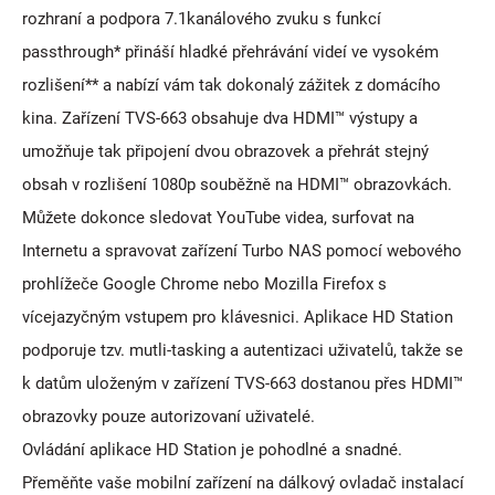
rozhraní a podpora 7.1kanálového zvuku s funkcí
passthrough* přináší hladké přehrávání videí ve vysokém
rozlišení** a nabízí vám tak dokonalý zážitek z domácího
kina. Zařízení TVS-663 obsahuje dva HDMI™ výstupy a
umožňuje tak připojení dvou obrazovek a přehrát stejný
obsah v rozlišení 1080p souběžně na HDMI™ obrazovkách.
Můžete dokonce sledovat YouTube videa, surfovat na
Internetu a spravovat zařízení Turbo NAS pomocí webového
prohlížeče Google Chrome nebo Mozilla Firefox s
vícejazyčným vstupem pro klávesnici. Aplikace HD Station
podporuje tzv. mutli-tasking a autentizaci uživatelů, takže se
k datům uloženým v zařízení TVS-663 dostanou přes HDMI™
obrazovky pouze autorizovaní uživatelé.
Ovládání aplikace HD Station je pohodlné a snadné.
Přeměňte vaše mobilní zařízení na dálkový ovladač instalací