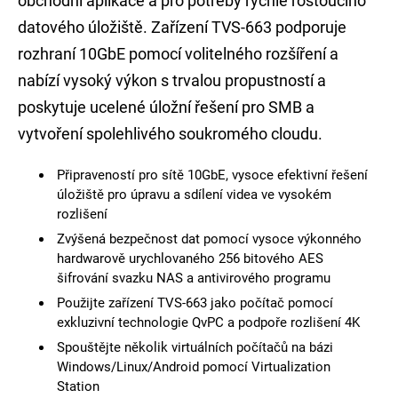
obchodní aplikace a pro potřeby rychle rostoucího
datového úložiště. Zařízení TVS-663 podporuje
rozhraní 10GbE pomocí volitelného rozšíření a
nabízí vysoký výkon s trvalou propustností a
poskytuje ucelené úložní řešení pro SMB a
vytvoření spolehlivého soukromého cloudu.
Připraveností pro sítě 10GbE, vysoce efektivní řešení
úložiště pro úpravu a sdílení videa ve vysokém
rozlišení
Zvýšená bezpečnost dat pomocí vysoce výkonného
hardwarově urychlovaného 256 bitového AES
šifrování svazku NAS a antivirového programu
Použijte zařízení TVS-663 jako počítač pomocí
exkluzivní technologie QvPC a podpoře rozlišení 4K
Spouštějte několik virtuálních počítačů na bázi
Windows/Linux/Android pomocí Virtualization
Station