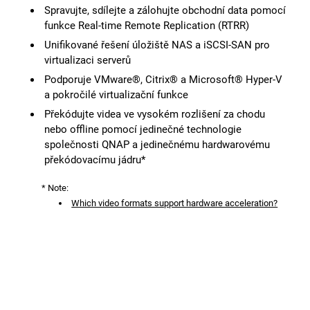
Spravujte, sdílejte a zálohujte obchodní data pomocí
funkce Real-time Remote Replication (RTRR)
Unifikované řešení úložiště NAS a iSCSI-SAN pro
virtualizaci serverů
Podporuje VMware®, Citrix® a Microsoft® Hyper-V
a pokročilé virtualizační funkce
Překódujte videa ve vysokém rozlišení za chodu
nebo offline pomocí jedinečné technologie
společnosti QNAP a jedinečnému hardwarovému
překódovacímu jádru*
* Note:
Which video formats support hardware acceleration?