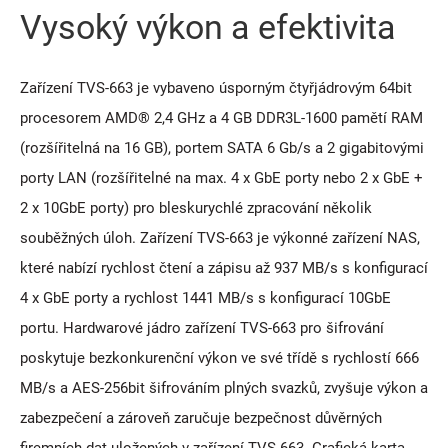
Vysoký výkon a efektivita
Zařízení TVS-663 je vybaveno úsporným čtyřjádrovým 64bit
procesorem AMD® 2,4 GHz a 4 GB DDR3L-1600 pamětí RAM
(rozšířitelná na 16 GB), portem SATA 6 Gb/s a 2 gigabitovými
porty LAN (rozšířitelné na max. 4 x GbE porty nebo 2 x GbE +
2 x 10GbE porty) pro bleskurychlé zpracování několik
souběžných úloh. Zařízení TVS-663 je výkonné zařízení NAS,
které nabízí rychlost čtení a zápisu až 937 MB/s s konfigurací
4 x GbE porty a rychlost 1441 MB/s s konfigurací 10GbE
portu. Hardwarové jádro zařízení TVS-663 pro šifrování
poskytuje bezkonkurenční výkon ve své třídě s rychlostí 666
MB/s a AES-256bit šifrováním plných svazků, zvyšuje výkon a
zabezpečení a zároveň zaručuje bezpečnost důvěrných