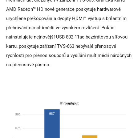
firemních dat uložených v zařízení TVS-663. Grafická karta
AMD Radeon™ HD nové generace poskytuje hardwarově
urychlené překódování a dvojitý HDMI™ výstup s brilantním
přehráváním multimédií ve vysokém rozlišení. Pokud
nainstalujete nejnovější USB 802.11ac bezdrátovou síťovou
kartu, poskytuje zařízení TVS-663 nebývalé přenosové
rychlosti pro přenos souborů a vysílání multimédií náročných
na přenosové pásmo.