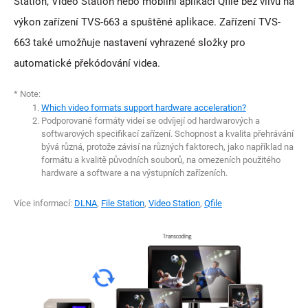
Station, Video Station nebo mobilní aplikaci Qfile bez vlivu na
výkon zařízení TVS-663 a spuštěné aplikace. Zařízení TVS-
663 také umožňuje nastavení vyhrazené složky pro
automatické překódování videa.
* Note:
Which video formats support hardware acceleration?
Podporované formáty videí se odvíjejí od hardwarových a
softwarových specifikací zařízení. Schopnost a kvalita přehrávání
bývá různá, protože závisí na různých faktorech, jako například na
formátu a kvalitě původních souborů, na omezeních použitého
hardware a software a na výstupních zařízeních.
Více informací:
DLNA
,
File Station
,
Video Station
,
Qfile