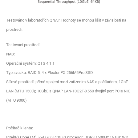
Testováno v laboratořích QNAP. Hodnoty se mohou lišit v závislosti na
prostředí.
Testovací prostředí:
NAS:
Operační systém: QTS 4.1.1
Typ svazku: RAID 5; 4 x Plextor PX-256M5Pro SSD
Síťové prostředí: přímé spojení mezi zařízením NAS a počítačem, 1GbE
LAN (MTU 1500); 10GbE s QNAP LAN-10G2T-X550 dvojitý port PCIe NIC
(MTU 9000)
Počítač klienta:
Intel(R) Core(TM) i7-4770 3,40GHz procesor; DDR3 1600Hz 16 GB; WD