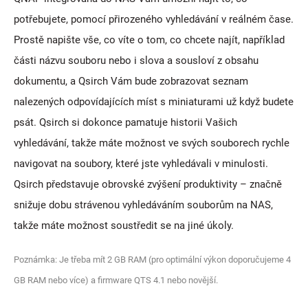
potřebujete, pomocí přirozeného vyhledávání v reálném čase.
Prostě napište vše, co víte o tom, co chcete najít, například
části názvu souboru nebo i slova a sousloví z obsahu
dokumentu, a Qsirch Vám bude zobrazovat seznam
nalezených odpovídajících míst s miniaturami už když budete
psát. Qsirch si dokonce pamatuje historii Vašich
vyhledávání, takže máte možnost ve svých souborech rychle
navigovat na soubory, které jste vyhledávali v minulosti.
Qsirch představuje obrovské zvýšení produktivity – značně
snižuje dobu strávenou vyhledáváním souborům na NAS,
takže máte možnost soustředit se na jiné úkoly.
Poznámka: Je třeba mít 2 GB RAM (pro optimální výkon doporučujeme 4
GB RAM nebo více) a firmware QTS 4.1 nebo novější.