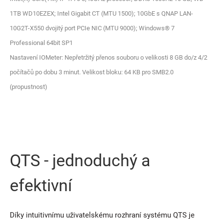
1TB WD10EZEX; Intel Gigabit CT (MTU 1500); 10GbE s QNAP LAN-
10G2T-X550 dvojitý port PCIe NIC (MTU 9000); Windows® 7
Professional 64bit SP1
Nastavení IOMeter: Nepřetržitý přenos souboru o velikosti 8 GB do/z 4/2
počítačů po dobu 3 minut. Velikost bloku: 64 KB pro SMB2.0
(propustnost)
QTS - jednoduchý a
efektivní
Díky intuitivnímu uživatelskému rozhraní systému QTS je