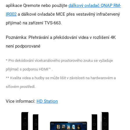
aplikace Qremote nebo použijte
dálkový ovladač QNAP RM-
IR002
a dálkové ovladače MCE přes vestavěný infračervený
přijímač na zařízení TVS-663.
Poznámka: Přehrávání a překódování videa v rozlišení 4K
není podporované
* Pro dekódování vícekanálového prostorového zvuku se vyžaduje
přijímač s podporou HDMI™ .
** Kvalita videa a hudby se může lišit v závislosti na hardwarovém a
síťovém prostředí.
Více informací:
HD Station