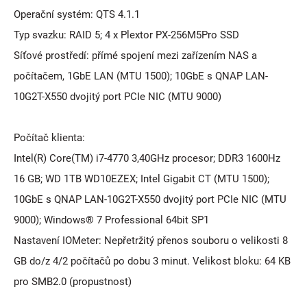
Operační systém: QTS 4.1.1
Typ svazku: RAID 5; 4 x Plextor PX-256M5Pro SSD
Síťové prostředí: přímé spojení mezi zařízením NAS a
počítačem, 1GbE LAN (MTU 1500); 10GbE s QNAP LAN-
10G2T-X550 dvojitý port PCIe NIC (MTU 9000)
Počítač klienta:
Intel(R) Core(TM) i7-4770 3,40GHz procesor; DDR3 1600Hz
16 GB; WD 1TB WD10EZEX; Intel Gigabit CT (MTU 1500);
10GbE s QNAP LAN-10G2T-X550 dvojitý port PCIe NIC (MTU
9000); Windows® 7 Professional 64bit SP1
Nastavení IOMeter: Nepřetržitý přenos souboru o velikosti 8
GB do/z 4/2 počítačů po dobu 3 minut. Velikost bloku: 64 KB
pro SMB2.0 (propustnost)