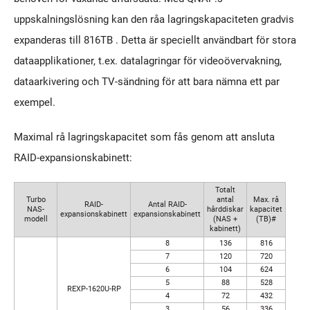
uppskalningslösning kan den råa lagringskapaciteten gradvis
expanderas till 816TB . Detta är speciellt användbart för stora
dataapplikationer, t.ex. datalagringar för videoövervakning,
dataarkivering och TV-sändning för att bara nämna ett par
exempel.
Maximal rå lagringskapacitet som fås genom att ansluta
RAID-expansionskabinett:
Totalt
Turbo
antal
Max. rå
RAID-
Antal RAID-
NAS-
hårddiskar
kapacitet
expansionskabinett
expansionskabinett
modell
(NAS +
(TB)#
kabinett)
8
136
816
7
120
720
6
104
624
5
88
528
REXP-1620U-RP
4
72
432
3
56
336