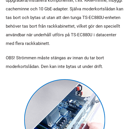
uppgradera/installera komponenter, t.ex. RAM-minne, inbyggt
cacheminne och 10 GbE-adapter. Själva moderkortslådan kan
tas bort och bytas ut utan att den tunga TS-EC880U-enheten
behöver tas bort från rackkabinettet, vilket gör den speciellt
användbar när underhåll utförs på TS-EC880U i datacenter
med flera rackkabinett.
OBS! Strömmen måste stängas av innan du tar bort
moderkortslådan. Den kan inte bytas ut under drift.