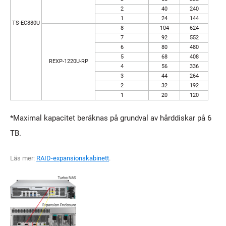
2
40
240
1
24
144
TS-EC880U
8
104
624
7
92
552
6
80
480
5
68
408
REXP-1220U-RP
4
56
336
3
44
264
2
32
192
1
20
120
*Maximal kapacitet beräknas på grundval av hårddiskar på 6
TB.
Läs mer:
RAID-expansionskabinett
.