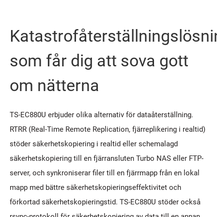
Katastrofåterställningslösn
som får dig att sova gott
om nätterna
TS-EC880U erbjuder olika alternativ för dataåterställning.
RTRR (Real-Time Remote Replication, fjärreplikering i realtid)
stöder säkerhetskopiering i realtid eller schemalagd
säkerhetskopiering till en fjärransluten Turbo NAS eller FTP-
server, och synkroniserar filer till en fjärrmapp från en lokal
mapp med bättre säkerhetskopieringseffektivitet och
förkortad säkerhetskopieringstid. TS-EC880U stöder också
rsync-protokoll för säkerhetskopiering av data till en annan