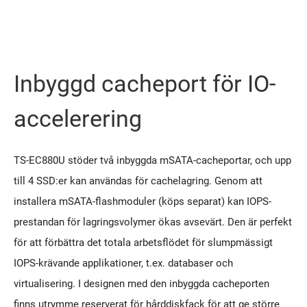
Inbyggd cacheport för IO-
accelerering
TS-EC880U stöder två inbyggda mSATA-cacheportar, och upp
till 4 SSD:er kan användas för cachelagring. Genom att
installera mSATA-flashmoduler (köps separat) kan IOPS-
prestandan för lagringsvolymer ökas avsevärt. Den är perfekt
för att förbättra det totala arbetsflödet för slumpmässigt
IOPS-krävande applikationer, t.ex. databaser och
virtualisering. I designen med den inbyggda cacheporten
finns utrymme reserverat för hårddiskfack för att ge större