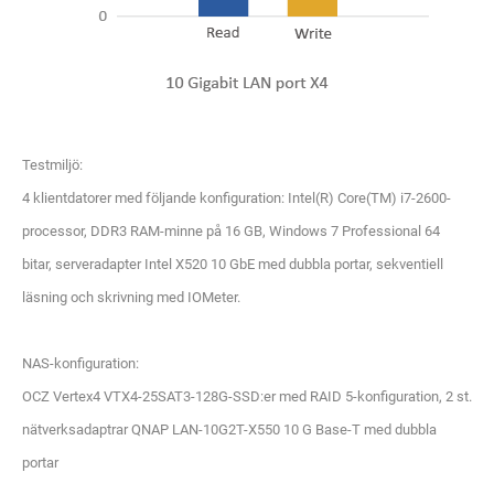
Testmiljö:
4 klientdatorer med följande konfiguration: Intel(R) Core(TM) i7-2600-
processor, DDR3 RAM-minne på 16 GB, Windows 7 Professional 64
bitar, serveradapter Intel X520 10 GbE med dubbla portar, sekventiell
läsning och skrivning med IOMeter.
NAS-konfiguration:
OCZ Vertex4 VTX4-25SAT3-128G-SSD:er med RAID 5-konfiguration, 2 st.
nätverksadaptrar QNAP LAN-10G2T-X550 10 G Base-T med dubbla
portar