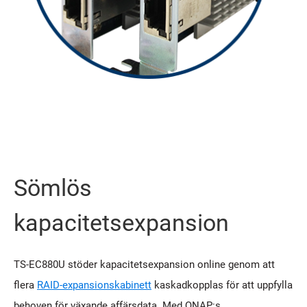
Sömlös
kapacitetsexpansion
TS-EC880U stöder kapacitetsexpansion online genom att
flera
RAID-expansionskabinett
kaskadkopplas för att uppfylla
behoven för växande affärsdata. Med QNAP:s