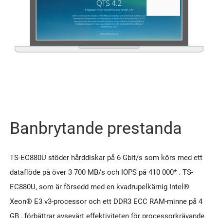
Banbrytande prestanda
TS-EC880U stöder hårddiskar på 6 Gbit/s som körs med ett
dataflöde på över 3 700 MB/s och IOPS på 410 000* . TS-
EC880U, som är försedd med en kvadrupelkärnig Intel®
Xeon® E3 v3-processor och ett DDR3 ECC RAM-minne på 4
GB , förbättrar avsevärt effektiviteten för processorkrävande