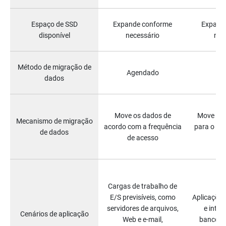
Espaço de SSD
Expande conforme
Expand
disponível
necessário
nec
Método de migração de
Agendado
dados
Move os dados de
Move tod
Mecanismo de migração
acordo com a frequência
para o a
de dados
de acesso
Cargas de trabalho de
E/S previsíveis, como
Aplicações
servidores de arquivos,
e inte
Cenários de aplicação
Web e e-mail,
bancos 