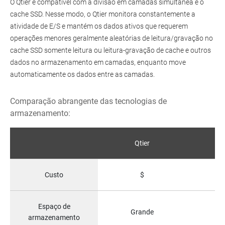
O Qtier é compatível com a divisão em camadas simultânea e o
cache SSD. Nesse modo, o Qtier monitora constantemente a
atividade de E/S e mantém os dados ativos que requerem
operações menores geralmente aleatórias de leitura/gravação no
cache SSD somente leitura ou leitura-gravação de cache e outros
dados no armazenamento em camadas, enquanto move
automaticamente os dados entre as camadas.
Comparação abrangente das tecnologias de
armazenamento:
Qtier
Fu
Custo
$
Espaço de
Grande
Pe
armazenamento