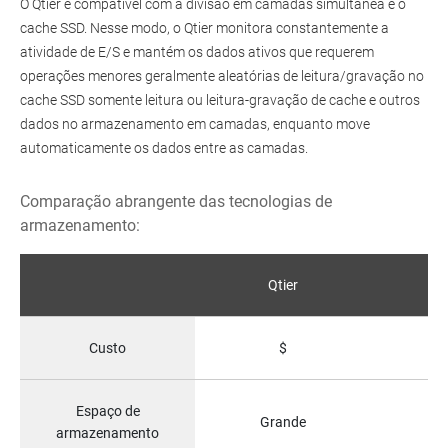
O Qtier é compatível com a divisão em camadas simultânea e o
cache SSD. Nesse modo, o Qtier monitora constantemente a
atividade de E/S e mantém os dados ativos que requerem
operações menores geralmente aleatórias de leitura/gravação no
cache SSD somente leitura ou leitura-gravação de cache e outros
dados no armazenamento em camadas, enquanto move
automaticamente os dados entre as camadas.
Comparação abrangente das tecnologias de
armazenamento:
Qtier
Fu
Custo
$
Espaço de
Grande
Pe
armazenamento