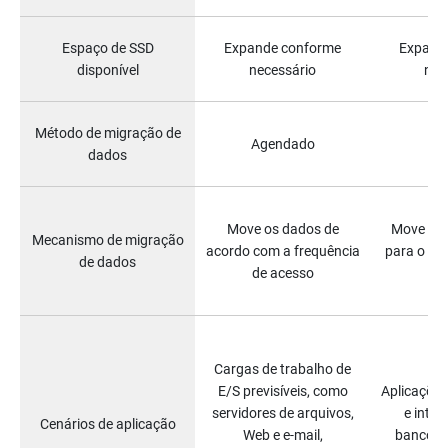
Espaço de SSD
Expande conforme
Expand
disponível
necessário
nec
Método de migração de
Agendado
dados
Move os dados de
Move tod
Mecanismo de migração
acordo com a frequência
para o a
de dados
de acesso
Cargas de trabalho de
E/S previsíveis, como
Aplicações
servidores de arquivos,
e inte
Cenários de aplicação
Web e e-mail,
bancos 