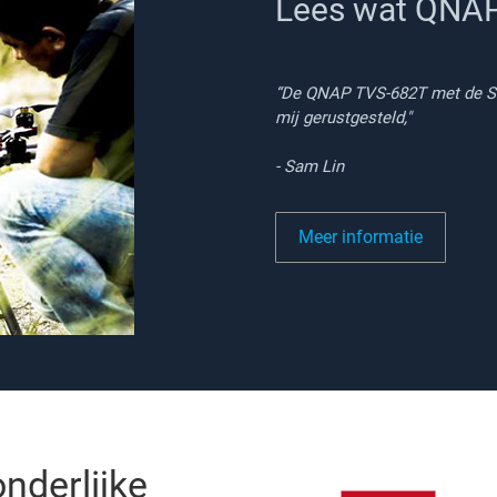
Lees wat QNAP
“De QNAP TVS-682T met de Se
mij gerustgesteld,"
- Sam Lin
Meer informatie
nderlijke