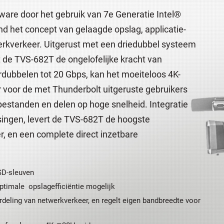
are door het gebruik van 7e Generatie Intel®
d het concept van gelaagde opslag, applicatie-
erkverkeer. Uitgerust met een driedubbel systeem
de TVS-682T de ongelofelijke kracht van
rdubbelen tot 20 Gbps, kan het moeiteloos 4K-
er voor de met Thunderbolt uitgeruste gebruikers
bestanden en delen op hoge snelheid. Integratie
ssingen, levert de TVS-682T de hoogste
, en een complete direct inzetbare
SD-sleuven
timale opslagefficiëntie mogelijk
rdeling van netwerkverkeer, en regelt eigen bandbreedte voor