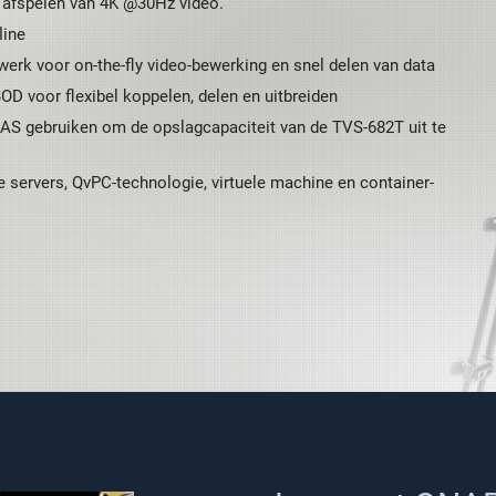
 afspelen van 4K @30Hz video.
line
erk voor on-the-fly video-bewerking en snel delen van data
 voor flexibel koppelen, delen en uitbreiden
S gebruiken om de opslagcapaciteit van de TVS-682T uit te
 servers, QvPC-technologie, virtuele machine en container-