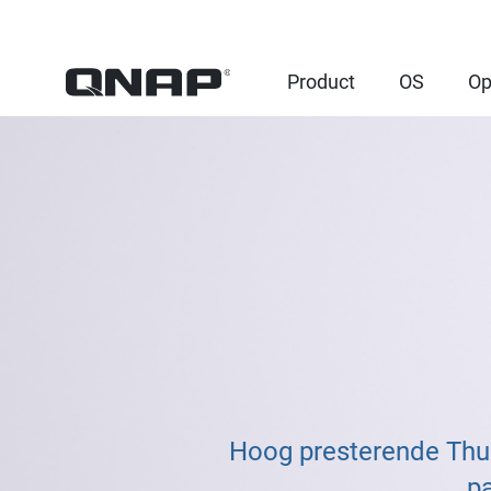
Product
OS
Op
Hoog presterende Thun
pa