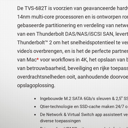
De TVS-682T is voorzien van geavanceerde hardw
14nm multi-core processoren en is ontworpen ron
gebaseerde partitionering en verdeling van netw
van een Thunderbolt DAS/NAS/iSCSI SAN, levert 
Thunderbolt™ 2 om het snelheidspotentieel te ve
video's overbrengen, en is het de perfecte partn
van Mac
*
voor workflows in 4K, het opslaan van 
van betrouwbaarheid, beveiliging en rijke toepa
overdrachtsnelheden ooit, aanhoudende doorvoer
opslagoplossing.
Ingebouwde M.2 SATA 6Gb/s sleuven & 2,5” S
Qtier-technologie en SSD-cache maken 24/7 op
De Network & Virtual Switch app assisteert ve
diverse toepassingen