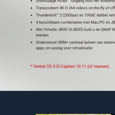
Drievoudige HDMI™ -uitgang voor het vloeiend
Transcodeert 4K H.264 video's on-the-fly of off
Thunderbolt™ 2 (20Gbps) en 10GbE dubbel netw
4 beschikbare combinaties met Mac/PC en JBOD
Met Virtuele JBOD (VJBOD) kunt u de QNAP NA
breiden
Ondersteunt QRM+ centraal beheer van externe
apps, en opslag voor virtualisatie
* Vereist OS X El Capitan 10.11 (of nieuwer).