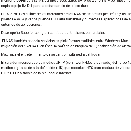
memoria DDRIII de 512 MB, admite discos duros SATA de 2,5" o 3,5" y permite un 
copia espejo RAID 1 para la redundancia del disco duro.
El TS-219P+ es el líder de los mercados de los NAS de empresas pequeñas y usuari
puertos eSATA y varios puertos USB, alta fiabilidad y numerosas aplicaciones de s
entornos de aplicaciones.
Desempeño Superior con gran cantidad de funciones comerciales
El NAS también soporta servicios en plataformas múltiples entre Windows, Mac, Lin
migración del nivel RAID en línea, la política de bloqueo de IP, notificación de 
Maximice el entretenimiento de su centro multimedia del hogar
El servidor incorporado de medios UPnP (con TwonkyMedia activado) del Turbo NA
medios digitales de alta definición (HD) que soportan NFS para captura de videos
FTP/ HTTP a través de la red local o Internet.