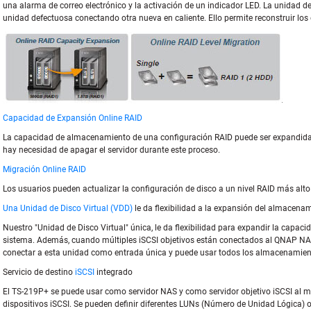
una alarma de correo electrónico y la activación de un indicador LED. La unidad de 
unidad defectuosa conectando otra nueva en caliente. Ello permite reconstruir los
Capacidad de Expansión Online RAID
La capacidad de almacenamiento de una configuración RAID puede ser expandida a
hay necesidad de apagar el servidor durante este proceso.
Migración Online RAID
Los usuarios pueden actualizar la configuración de disco a un nivel RAID más alto
Una Unidad de Disco Virtual (VDD)
le da flexibilidad a la expansión del almacena
Nuestro "Unidad de Disco Virtual" única, le da flexibilidad para expandir la capacid
sistema. Además, cuando múltiples iSCSI objetivos están conectados al QNAP N
conectar a esta unidad como entrada única y puede usar todos los almacenamient
Servicio de destino
iSCSI
integrado
El TS-219P+ se puede usar como servidor NAS y como servidor objetivo iSCSI al mi
dispositivos iSCSI. Se pueden definir diferentes LUNs (Número de Unidad Lógica) 