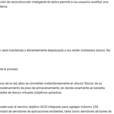
ción de reconstrucción inteligente de datos permite a los usuarios sustituir una
stema.
será mantenida y eficientemente desplazada a los recién instalados discos. No
te el proceso.
vos de la red, ellos se convierten instantáneamente en discos 'físicos' de su
ncadenamiento de pilas de almacenamiento, en donde solamente se necesita
es de discos virtuales (objetivos apilados).
uede usar el servicio objetivo iSCSI integrado para agregar máximo 256
idad de servidores de aplicaciones existentes, tales como servidores de bases de