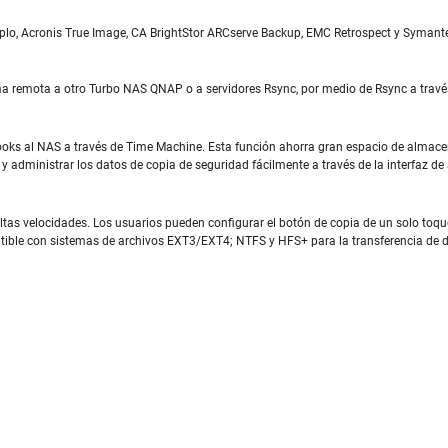
emplo, Acronis True Image, CA BrightStor ARCserve Backup, EMC Retrospect y Symant
a remota a otro Turbo NAS QNAP o a servidores Rsync, por medio de Rsync a través
oks al NAS a través de Time Machine. Esta función ahorra gran espacio de almace
administrar los datos de copia de seguridad fácilmente a través de la interfaz d
ltas velocidades. Los usuarios pueden configurar el botón de copia de un solo toqu
tible con sistemas de archivos EXT3/EXT4; NTFS y HFS+ para la transferencia de 