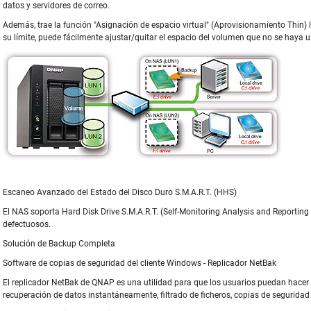
datos y servidores de correo.
Además, trae la función "Asignación de espacio virtual" (Aprovisionamiento Thin
su límite, puede fácilmente ajustar/quitar el espacio del volumen que no se haya 
Escaneo Avanzado del Estado del Disco Duro S.M.A.R.T. (HHS)
El NAS soporta Hard Disk Drive S.M.A.R.T. (Self-Monitoring Analysis and Reporting
defectuosos.
Solución de Backup Completa
Software de copias de seguridad del cliente Windows - Replicador NetBak
El replicador NetBak de QNAP es una utilidad para que los usuarios puedan hacer 
recuperación de datos instantáneamente, filtrado de ficheros, copias de seguri