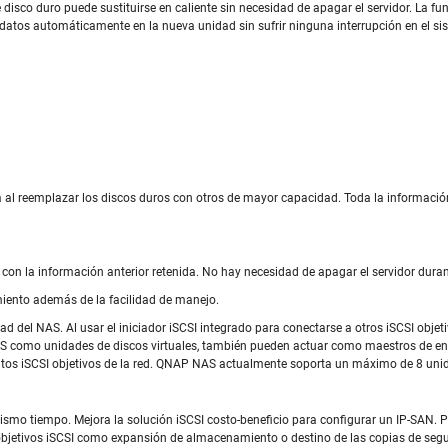
disco duro puede sustituirse en caliente sin necesidad de apagar el servidor. La fun
 datos automáticamente en la nueva unidad sin sufrir ninguna interrupción en el si
l reemplazar los discos duros con otros de mayor capacidad. Toda la información 
 con la información anterior retenida. No hay necesidad de apagar el servidor duran
miento además de la facilidad de manejo.
ad del NAS. Al usar el iniciador iSCSI integrado para conectarse a otros iSCSI objeti
AS como unidades de discos virtuales, también pueden actuar como maestros de e
os iSCSI objetivos de la red. QNAP NAS actualmente soporta un máximo de 8 unidad
smo tiempo. Mejora la solución iSCSI costo-beneficio para configurar un IP-SAN. P
objetivos iSCSI como expansión de almacenamiento o destino de las copias de segur