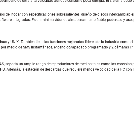
desempeño de ultra alta velocidad aunque consume poca energía. El sistema podero
os del hogar con especificaciones sobresalientes, diseño de discos intercambiables
oftware integradas. Es un mini servidor de almacenamiento fiable, poderoso y asequi
ux y UNIX. También tiene las funciones mejoradas líderes de la industria como el se
alerta por medio de SMS instantáneos, encendido/apagado programado y 2 cámaras IP (
S, soporta un amplio rango de reproductores de medios tales como las consolas p
 HD. Además, la estación de descargas que requiere menos velocidad de la PC con l