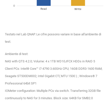
Testato nel Lab QNAP. Le cifre possono variare in base all'ambiente di
test.
Ambiente di test:
NAS with QTS 4.2.0; Volume: 4 x 1TB WD10JFCX HDDs in RAID 5
Client PCs: Intel® Core™ i7-4790 3.60GHz CPU; 16GB DDR3-1600 RAM;
Seagate ST500DM002; Intel Gigabit CT( MTU 1500 ) ; Windows® 7
Professional 64bit SP1
IOMeter configuration: Multiple PCs via switch. Transferring 32GB file
continuously to NAS for 3 minutes. Block size: 64KB for SMB2.0