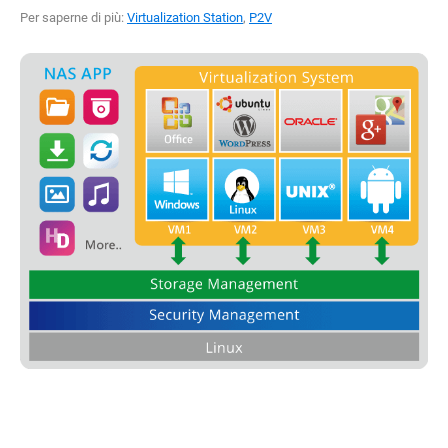
Per saperne di più:
Virtualization Station
,
P2V