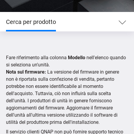
Cerca per prodotto
Cerca per prodotto
Fare riferimento alla colonna
Modello
nell'elenco quando
Cerca per dispositivo
si seleziona un'unità.
Nota sul firmware:
La versione del firmware in genere
non è riportata sulla confezione di vendita, pertanto
Fotocamere IP supportate
potrebbe non essere identificabile al momento
dell'acquisto. Tuttavia, ciò non influirà sulla scelta
dell'unità. I produttori di unità in genere forniscono
aggiornamenti del firmware. Aggiornare il firmware
dell'unità all'ultima versione utilizzando il software di
utilità del produttore prima dell'installazione.
Il servizio clienti QNAP non può fornire supporto tecnico