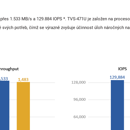
řes 1.533 MB/s a 129.884 IOPS *. TVS-471U je založen na proceso
adě svých potřeb, čímž se výrazně zvyšuje účinnost úloh náročných 