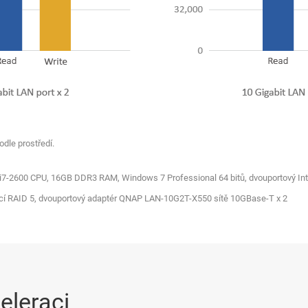
dle prostředí.
M) i7-2600 CPU, 16GB DDR3 RAM, Windows 7 Professional 64 bitů, dvouportový Int
cí RAID 5, dvouportový adaptér QNAP LAN-10G2T-X550 sítě 10GBase-T x 2
eleraci