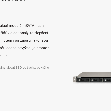
stalací modulů mSATA flash
žišť. Je dokonalý ke zlepšení
 čtení i při zápisu, jako jsou
amětí cache nevyžaduje prostor
citu.
nainstalovat SSD do šachty pevného