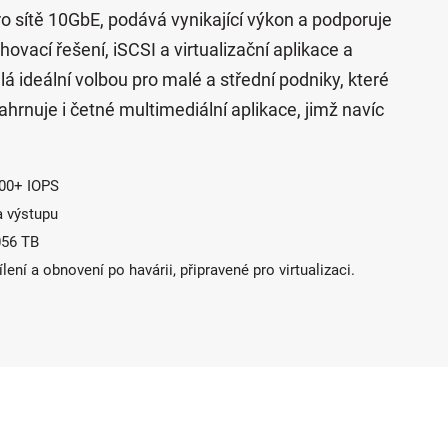
o sítě 10GbE, podává vynikající výkon a podporuje
ovací řešení, iSCSI a virtualizační aplikace a
á ideální volbou pro malé a střední podniky, které
ahrnuje i četné multimediální aplikace, jimž navíc
000+ IOPS
a výstupu
056 TB
lení a obnovení po havárii, připravené pro virtualizaci.