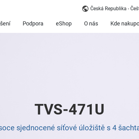
Česká Republika - Češ
šení
Podpora
eShop
O nás
Kde nakupo
TVS-471U
soce sjednocené síťové úložiště s 4 šacht