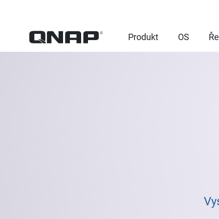
Produkt
OS
Ře
Vy