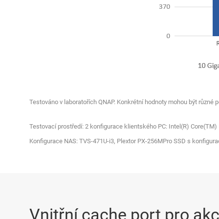
Testováno v laboratořích QNAP. Konkrétní hodnoty mohou být různé po
Testovací prostředí: 2 konfigurace klientského PC: Intel(R) Core(T
Konfigurace NAS: TVS-471U-i3, Plextor PX-256MPro SSD s konfigura
Vnitřní cache port pro akc