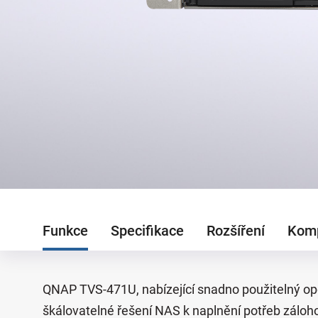
Funkce
Specifikace
Rozšíření
Komp
QNAP TVS-471U, nabízející snadno použitelný op
škálovatelné řešení NAS k naplnění potřeb záloh