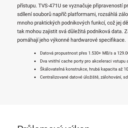
přístupu. TVS-471U se vyznačuje připraveností pr
sdílení souborů napříč platformami, rozsáhlá záloh
mnoho praktických podnikových funkcí, což jej děl
tak mohou zajistit svá důležitá podniková data. Z
pomáhají jeho výkonné hardwarové specifikace.
Datová propustnost přes 1.530+ MB/s a 129.
Dva vnitřní cache porty pro akceleraci vstupu 
Škálovatelná konstrukce, hrubá kapacita až 1
Centralizované datové úložiště, zálohování, sdí