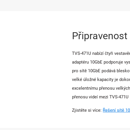
Připravenost
TVS-471U nabízí čtyři vestavěn
adaptéru 10GbE podporuje vyso
pro sítě 10GbE podává blesko
velké úložné kapacity je doko
excelentnímu přenosu velkých 
přenosu videí mezi TVS-471U a
Zjistěte si více:
Řešení sítě 1