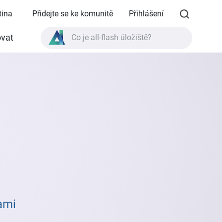
tina
Přidejte se ke komunitě
Přihlášení
vat
Co je all-flash úložiště?
Co je High Availability?
Specifikace produktu TVS-AIh1688ATX?
Co je all-flash úložiště?
ami