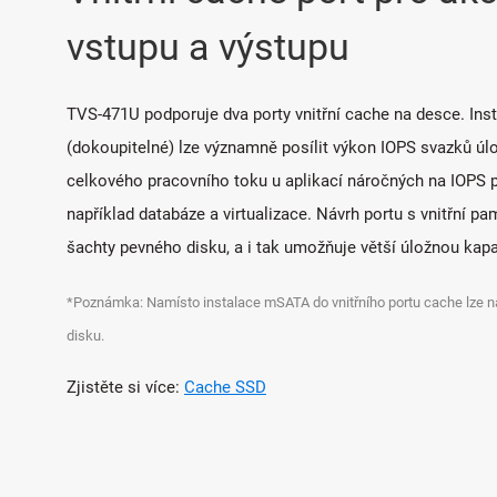
vstupu a výstupu
TVS-471U podporuje dva porty vnitřní cache na desce. In
(dokoupitelné) lze významně posílit výkon IOPS svazků úlo
celkového pracovního toku u aplikací náročných na IOPS při
například databáze a virtualizace. Návrh portu s vnitřní p
šachty pevného disku, a i tak umožňuje větší úložnou kapa
*Poznámka: Namísto instalace mSATA do vnitřního portu cache lze 
disku.
Zjistěte si více:
Cache SSD