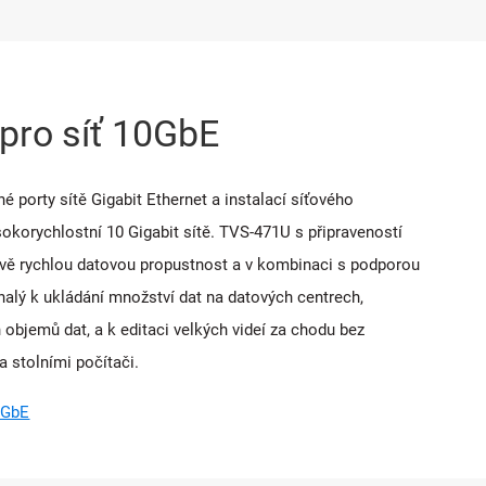
 pro síť 10GbE
é porty sítě Gigabit Ethernet a instalací síťového
korychlostní 10 Gigabit sítě. TVS-471U s připraveností
vě rychlou datovou propustnost a v kombinaci s podporou
nalý k ukládání množství dat na datových centrech,
objemů dat, a k editaci velkých videí za chodu bez
 stolními počítači.
0GbE