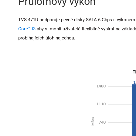
Průlomový výkon
TVS-471U podporuje pevné disky SATA 6 Gbps s výkonem p
Core™ i3
aby si mohli uživatelé flexibilně vybírat na zákl
probíhajících úloh najednou.