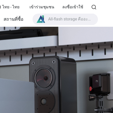
ไทย - ไทย
เข้าร่วมชุมชน
ลงชื่อเข้าใช้
All-flash storage คืออะไร?
สถานที่ซื้อ
High Availability คืออะไร?
สเปกผลิตภัณฑ์ TVS-AIh1688ATX?
All-flash storage คืออะไร?