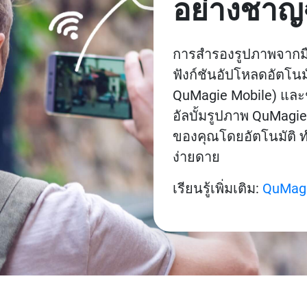
อย่างชา
การสำรองรูปภาพจากมือ
ฟังก์ชันอัปโหลดอัตโนม
QuMagie Mobile) และช่
อัลบั้มรูปภาพ QuMagie 
ของคุณโดยอัตโนมัติ ท
ง่ายดาย
เรียนรู้เพิ่มเติม:
QuMagi