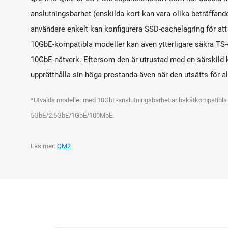
anslutningsbarhet (enskilda kort kan vara olika beträffande 
användare enkelt kan konfigurera SSD-cachelagring för at
10GbE-kompatibla modeller kan även ytterligare säkra TS-
10GbE-nätverk. Eftersom den är utrustad med en särskil
upprätthålla sin höga prestanda även när den utsätts för a
*Utvalda modeller med 10GbE-anslutningsbarhet är bakåtkompatibl
5GbE/2.5GbE/1GbE/100MbE.
Läs mer:
QM2