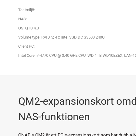
Testmiljö:
NAS:
OS: QTS 4.3
Volume type: RAID 5; 4 x Intel SSD DC S3500 240G
Client PC:
Intel Core i7-4770 CPU @ 3.40 GHz CPU; WD 1TB WD10EZEX; LAN-10G
QM2-expansionskort omde
NAS-funktionen
QNAP:s QM2 är ett PCIe-expansionskort som har dubbla 