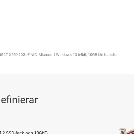
2T-X550 10GbE NIC; Microsoft Windows 10 64bit; 10GB file transfer
finierar
M.2 SSD-fack och 10GbE-