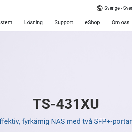
Sverige - Sv
ystem
Lösning
Support
eShop
Om oss
TS-431XU
fektiv, fyrkärnig NAS med två SFP+-portar