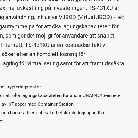
maximal avkastning på investeringen. TS-431XU är
g användning, inklusive VJBOD (Virtual JBOD) – ett
sutrymme på för att öka lagringskapaciteten för
 som gör det möjligt för användare att snabbt
s Internet). TS-431XU är en kostnadseffektiv
m söker efter en komplett lösning för
lagring för virtualisering samt för att framtidssäkra
ad krypteringsmotor
ör att öka lagringskapaciteten för andra QNAP-NAS-enheter
g av IoT-appar med Container Station
a och hantera filer och säkerhetskopieringsuppgifter
nt