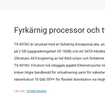
Fyrkärnig processor och 
TS-431XU är utrustad med en fyrkärnig AnnapurnaLabs,
på 2 GB (uppgraderingsbart till 16GB) och ett SATA-hårddi
256-bitars AES-kryptering av hel NAS-volym och förbättra
TS-431XU. Förutom två inbyggda gigabit-Ethernet-portar in
kräver högre bandbredd för virtualisering samt för säkerhe
nätverkskort 10 GbE-SFP+ för flexibel distribution via hög
Läs mer:
10 GbE-lösning