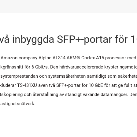
två inbyggda SFP+-portar för 
 an Amazon company Alpine AL314 ARM® Cortex-A15-processor med 
skgränssnitt för 6 Gbit/s. Den hårdvaruaccelererade krypteringsmoto
r systemprestandan och systemsäkerheten samtidigt som säkerheten 
kluderar TS-431XU även två SFP+-portar för 10 GbE för att ge fullt 
tskopiering och återställning av ständigt växande datamängder. Den 
hastighetsnätverk.