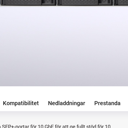
Kompatibilitet
Nedladdningar
Prestanda
SFP+-portar för 10 GbE för att ge fullt stöd för 10