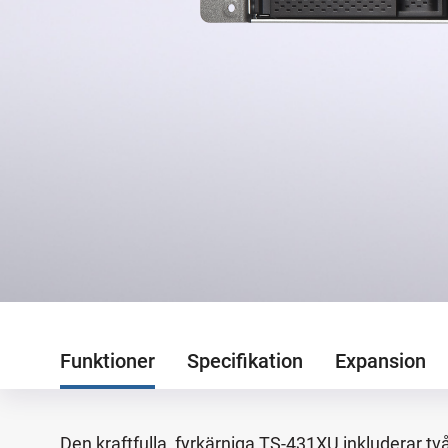
Funktioner
Specifikation
Expansion
Den kraftfulla, fyrkärniga TS-431XU inkluderar två 