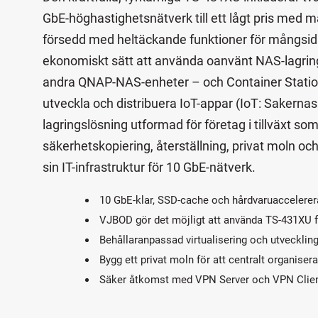
GbE-höghastighetsnätverk till ett lågt pris med 
försedd med heltäckande funktioner för mångsidi
ekonomiskt sätt att använda oanvänt NAS-lagring
andra QNAP-NAS-enheter – och Container Station,
utveckla och distribuera IoT-appar (IoT: Sakerna
lagringslösning utformad för företag i tillväxt so
säkerhetskopiering, återställning, privat moln och 
sin IT-infrastruktur för 10 GbE-nätverk.
10 GbE-klar, SSD-cache och hårdvaruaccelerer
VJBOD gör det möjligt att använda TS-431XU f
Behållaranpassad virtualisering och utvecklin
Bygg ett privat moln för att centralt organiser
Säker åtkomst med VPN Server och VPN Clie