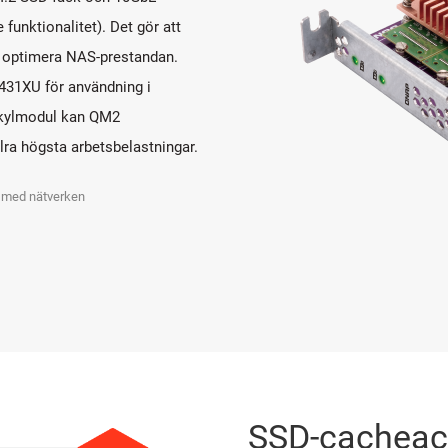
funktionalitet). Det gör att
t optimera NAS-prestandan.
431XU för användning i
d kylmodul kan QM2
llra högsta arbetsbelastningar.
a med nätverken
SSD-cacheacc