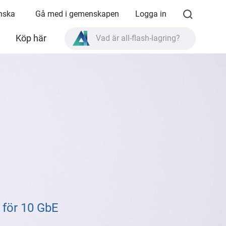
enska
Gå med i gemenskapen
Logga in
Köp här
Vad är all-flash-lagring?
Vad är High Availability?
TVS-AIh1688ATX produktspecifikationer?
Vad är all-flash-lagring?
 för 10 GbE